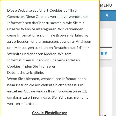
MENU
Diese Website speichert Cookies auf Ihrem
ANMELDEN
KONTAKT
Computer. Diese Cookies werden verwendet, um
Informationen darüber zu sammeln, wie Sie mit
unserer Website interagieren. Wir verwenden
diese Informationen, um Ihre Browser-Erfahrung
Press Release
zu verbessern und anzupassen, sowie für Analysen
und Messungen zu unseren Besuchern auf dieser
ZURÜCK ZUR PRESSEMITTEILUNGSGALERIE
Website und anderen Medien. Weitere
Informationen zu den von uns verwendeten
Cookies finden Sie in unserer
Datenschutzrichtlinie.
COMSOL veröffentlicht
Wenn Sie ablehnen, werden Ihre Informationen
Version 6.3 von
beim Besuch dieser Website nicht erfasst. Ein
einzelnes Cookie wird in Ihrem Browser gesetzt,
®
COMSOL Multiphysics
um daran zu erinnern, dass Sie nicht nachverfolgt
werden möchten.
Cookie-Einstellungen
Die neueste Version der Multiphysik-Simulationssoftware