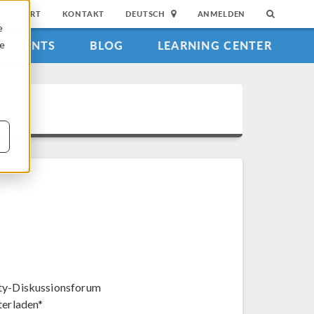
SUPPORT
KONTAKT
DEUTSCH
ANMELDEN
e
EVENTS
BLOG
LEARNING CENTER
ie
y-Diskussionsforum
terladen*