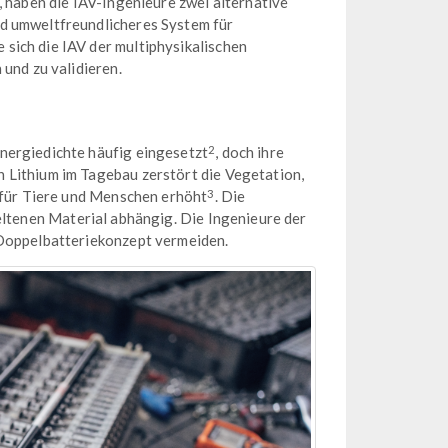
, haben die IAV-Ingenieure zwei alternative
nd umweltfreundlicheres System für
sich die IAV der multiphysikalischen
 und zu validieren.
2
nergiedichte häufig eingesetzt
, doch ihre
 Lithium im Tagebau zerstört die Vegetation,
3
o für Tiere und Menschen erhöht
. Die
eltenen Material abhängig. Die Ingenieure der
 Doppelbatteriekonzept vermeiden.