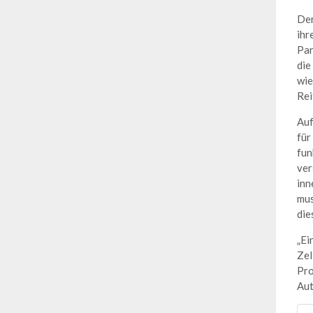
Der
ihr
Par
die
wie
Rei
Auf
für
fun
ver
inn
mus
die
„Ei
Zel
Pro
Aut