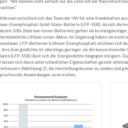
gert. “Wir können nicht einfach nur die Zelle mit der theoretisch 
rachten.“
ttdessen entschied sich das Team der IAV für eine Kombination aus
hium-Eisenphosphat-Solid-State-Batterie (LFP-SSB), da sich die bei
änzen. SIBs (Natrium-Ionen-Batterien) gelten als kostengünstiger
 herkömmliche Lithium-Ionen-Akkus. Im Gegenzug haben sie meist e
ensdauer. LFP-Batterien (Lithium-Eisenphosphat) zeichnen sich du
. Ihre Energiedichte ist allerdings geringer als die konventioneller
iante (LFP-SSB) lässt sich die Energiedichte hingegen steigern. Du
 lassen sich diese unterschiedlichen Eigenschaften gezielt miteina
verbessern (Abbildung 2), die Herstellungskosten zu senken und gle
pruchsvolle Anwendungen zu erreichen.