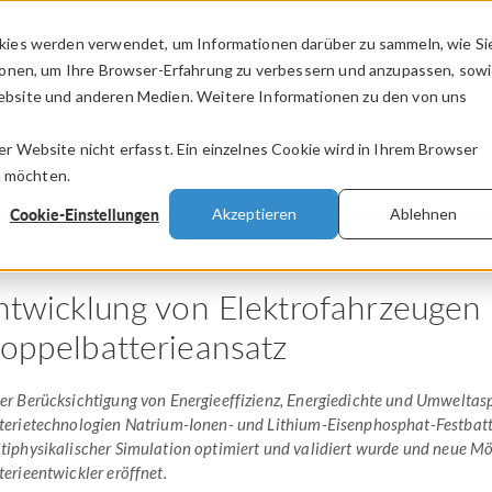
kies werden verwendet, um Informationen darüber zu sammeln, wie Si
PRODUKTE
BRANCHEN
VIDEOS
ionen, um Ihre Browser-Erfahrung zu verbessern und anzupassen, sow
bsite und anderen Medien. Weitere Informationen zu den von uns
.
 Website nicht erfasst. Ein einzelnes Cookie wird in Ihrem Browser
n möchten.
Cookie-Einstellungen
Akzeptieren
Ablehnen
ntwicklung von Elektrofahrzeugen
oppelbatterieansatz
er Berücksichtigung von Energieeffizienz, Energiedichte und Umwelta
terietechnologien Natrium-Ionen- und Lithium-Eisenphosphat-Festbatte
tiphysikalischer Simulation optimiert und validiert wurde und neue Mö
terieentwickler eröffnet.