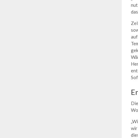
nut
das
Zel
sow
auf
Tem
gek
Wär
Her
ent
So
En
Die
Wor
„Wi
wir
die