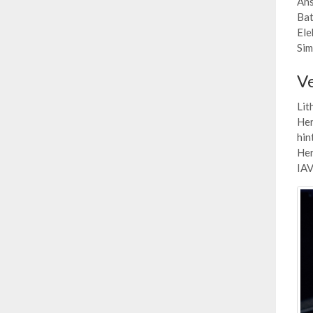
Ans
Bat
Ele
Sim
V
Lit
Her
hin
Her
IAV