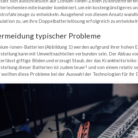
tatt sich ausschließlich auf Lithium-Ionen-Zellen zu konzentrieren
teriechemien miteinander kombiniert, um ein kostengünstigeres u
ktrofahrzeuge zu entwickeln. Ausgehend von diesem Ansatz wandte 
ulation zu, um ihre Doppelbatterielösung erfolgreich zu entwickeln
ermeidung typischer Probleme
hium-Ionen-Batterien (Abbildung 1) werden aufgrund ihrer hohen E
stellung kann mit Umweltnachteilen verbunden sein. Der Abbau von
terlässt giftige Böden und erzeugt Staub, der das Krankheitsrisik
1
stellung dieser Batterien ist zudem teuer
und von einem relativ s
 wollten diese Probleme bei der Auswahl der Technologien für ihr