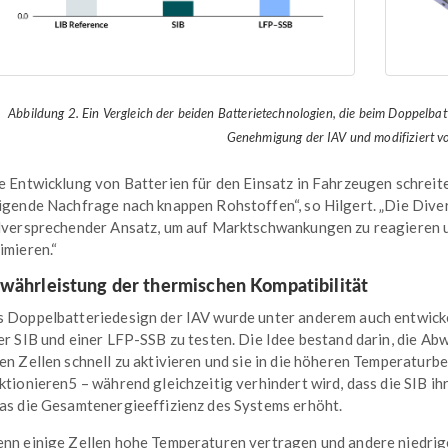
Abbildung 2. Ein Vergleich der beiden Batterietechnologien, die beim Doppelbat
Genehmigung der IAV und modifiziert 
e Entwicklung von Batterien für den Einsatz in Fahrzeugen schreite
igende Nachfrage nach knappen Rohstoffen“, so Hilgert. „Die Divers
lversprechender Ansatz, um auf Marktschwankungen zu reagieren u
imieren.“
währleistung der thermischen Kompatibilität
 Doppelbatteriedesign der IAV wurde unter anderem auch entwickel
er SIB und einer LFP-SSB zu testen. Die Idee bestand darin, die Abw
en Zellen schnell zu aktivieren und sie in die höheren Temperaturbe
ktionieren5 – während gleichzeitig verhindert wird, dass die SIB 
as die Gesamtenergieeffizienz des Systems erhöht.
nn einige Zellen hohe Temperaturen vertragen und andere niedrige