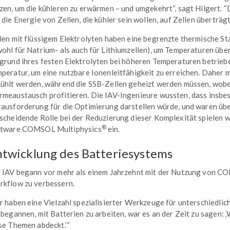
zen, um die kühleren zu erwärmen – und umgekehrt“, sagt Hilgert. “
 die Energie von Zellen, die kühler sein wollen, auf Zellen überträ
len mit flüssigem Elektrolyten haben eine begrenzte thermische Sta
ohl für Natrium- als auch für Lithiumzellen), um Temperaturen üb
grund ihres festen Elektrolyten bei höheren Temperaturen betrieb
peratur, um eine nutzbare Ionenleitfähigkeit zu erreichen. Daher 
ühlt werden, während die SSB-Zellen geheizt werden müssen, wobe
meaustausch profitieren. Die IAV-Ingenieure wussten, dass insb
ausforderung für die Optimierung darstellen würde, und waren übe
scheidende Rolle bei der Reduzierung dieser Komplexität spielen 
®
ftware COMSOL Multiphysics
ein.
twicklung des Batteriesystems
 IAV begann vor mehr als einem Jahrzehnt mit der Nutzung von C
kflow zu verbessern.
r haben eine Vielzahl spezialisierter Werkzeuge für unterschiedlic
 begannen, mit Batterien zu arbeiten, war es an der Zeit zu sagen: 
se Themen abdeckt.‘“