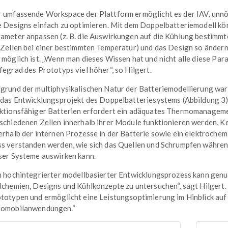
 umfassende Workspace der Plattform ermöglicht es der IAV, unn
e Designs einfach zu optimieren. Mit dem Doppelbatteriemodell kö
ameter anpassen (z. B. die Auswirkungen auf die Kühlung bestimmte
 Zellen bei einer bestimmten Temperatur) und das Design so ändern,
 möglich ist. „Wenn man dieses Wissen hat und nicht alle diese Par
fegrad des Prototyps viel höher“, so Hilgert.
grund der multiphysikalischen Natur der Batteriemodellierung w
 das Entwicklungsprojekt des Doppelbatteriesystems (Abbildung 3)
ktionsfähiger Batterien erfordert ein adäquates Thermomanagement
schiedenen Zellen innerhalb ihrer Module funktionieren werden, K
erhalb der internen Prozesse in der Batterie sowie ein elektroch
s verstanden werden, wie sich das Quellen und Schrumpfen währen
ser Systeme auswirken kann.
n hochintegrierter modellbasierter Entwicklungsprozess kann genu
lchemien, Designs und Kühlkonzepte zu untersuchen“, sagt Hilgert.
totypen und ermöglicht eine Leistungsoptimierung im Hinblick au
omobilanwendungen.“