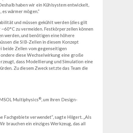
Deshalb haben wir ein Kühlsystem entwickelt,
gt, es wärmer mögen.“
bilität und müssen gekühlt werden (dies gilt
er ~60°C zu vermeiden. Festkörperzellen können
en werden, und benötigen eine höhere
müssen die SIB-Zellen in diesem Konzept
i beide Zellen vom gegenseitigen
esondere diese Wechselwirkung eine große
rzeugt, dass Modellierung und Simulation eine
würden. Zu diesem Zweck setzte das Team die
®
OMSOL Multiphysics
, um ihren Design-
he Fachgebiete verwendet“, sagte Hilgert. „Als
‚Wir brauchen ein einziges Werkzeug, das all