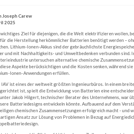
n Joseph Carew
il 2025
 wichtiges Ziel für diejenigen, die die Welt elektrifizieren wollen,
 für die Herstellung herkömmlicher Batterien benötigt werden – oh
hen. Lithium-Ionen-Akkus sind der gebräuchlichste Energiespeiche
er und mit Nachhaltigkeits- und Umweltbedenken verbunden sind. I
terieindustrie untersuchen alternative chemische Zusammensetzun
 diese Aspekte berücksichtigen und die Kosten senken, während sie
hium-Ionen-Anwendungen erfüllen.
 IAV ist eines der weltweit größten Ingenieurbüros. In einem breite
gerichtet ist, spielt die Entwicklung von Batterien eine entscheid
unter Jakob Hilgert, technischer Berater des Unternehmens, war üb
sere Batteriedesigns entwickeln könnte. Aufbauend auf dem Verst
eiligen chemischen Zusammensetzungen erfolgreich macht - und was
artigen Ansatz zur Lösung von Problemen in Bezug auf Energiedi
pelbatteriedesign.