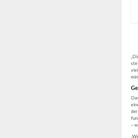
„Di
ste
vie
min
Ge
Das
ein
der
fun
– w
„We