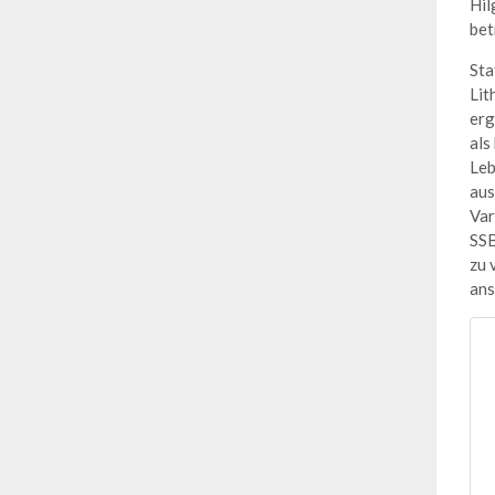
Hil
bet
Sta
Lit
erg
als
Leb
aus
Var
SSB
zu 
ans