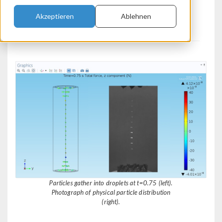
K. Suthar, C. Benmore
Akzeptieren
Ablehnen
Argonne, IL, USA
Particles gather into droplets at t=0.75 (left).
Photograph of physical particle distribution
(right).