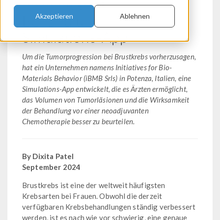
onkologische
Behandlungen dank einer
Akzeptieren
Ablehnen
Simulations-App
Um die Tumorprogression bei Brustkrebs vorherzusagen,
hat ein Unternehmen namens Initiatives for Bio-
Materials Behavior (iBMB Srls) in Potenza, Italien, eine
Simulations-App entwickelt, die es Ärzten ermöglicht,
das Volumen von Tumorläsionen und die Wirksamkeit
der Behandlung vor einer neoadjuvanten
Chemotherapie besser zu beurteilen.
By Dixita Patel
September 2024
Brustkrebs ist eine der weltweit häufigsten
Krebsarten bei Frauen. Obwohl die derzeit
verfügbaren Krebsbehandlungen ständig verbessert
werden, ist es nach wie vor schwierig, eine genaue