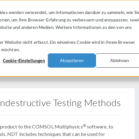
kies werden verwendet, um Informationen darüber zu sammeln, wie Si
PRODUKTE
BRANCHEN
VIDEOS
ionen, um Ihre Browser-Erfahrung zu verbessern und anzupassen, sow
bsite und anderen Medien. Weitere Informationen zu den von uns
.
 Website nicht erfasst. Ein einzelnes Cookie wird in Ihrem Browser
n möchten.
Cookie-Einstellungen
Akzeptieren
Ablehnen
ndestructive Testing Methods
®
n product to the COMSOL Multiphysics
software, to
ds. NDT includes techniques that can be used for