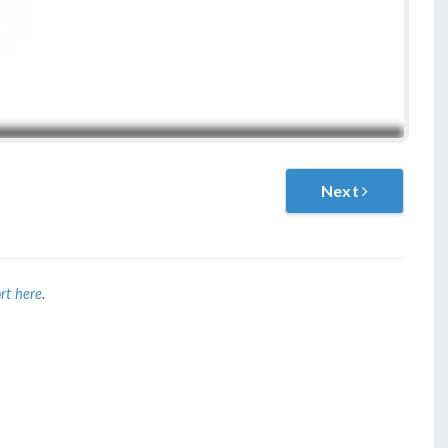
Next
rt here
.