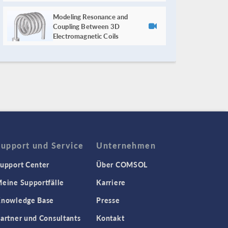
Modeling Resonance and
Coupling Between 3D
Electromagnetic Coils
Support und Service
Unternehmen
upport Center
Über COMSOL
eine Supportfälle
Karriere
nowledge Base
Presse
artner und Consultants
Kontakt