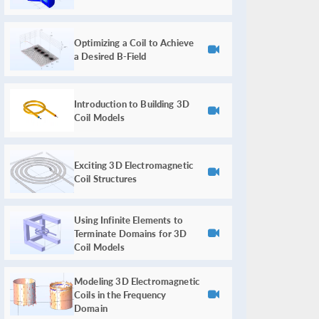
Optimizing a Coil to Achieve
a Desired B-Field
Introduction to Building 3D
Coil Models
Exciting 3D Electromagnetic
Coil Structures
Using Infinite Elements to
Terminate Domains for 3D
Coil Models
Modeling 3D Electromagnetic
Coils in the Frequency
Domain