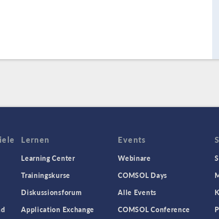
iele
Lernen
Events
Learning Center
Webinare
S
Trainingskurse
COMSOL Days
M
Diskussionsforum
Alle Events
K
nd
Application Exchange
COMSOL Conference
P