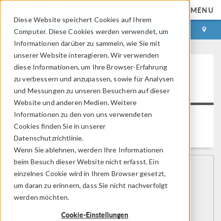
MENU
Diese Website speichert Cookies auf Ihrem
ANMELDEN
KONTAKT
Computer. Diese Cookies werden verwendet, um
Informationen darüber zu sammeln, wie Sie mit
unserer Website interagieren. Wir verwenden
diese Informationen, um Ihre Browser-Erfahrung
Create and Export Animations
zu verbessern und anzupassen, sowie für Analysen
®
from COMSOL Multiphysics
und Messungen zu unseren Besuchern auf dieser
Website und anderen Medien. Weitere
Informationen zu den von uns verwendeten
Zurück zur Video Gallery
Cookies finden Sie in unserer
Länge: 11:12
Datenschutzrichtlinie.
Wenn Sie ablehnen, werden Ihre Informationen
beim Besuch dieser Website nicht erfasst. Ein
einzelnes Cookie wird in Ihrem Browser gesetzt,
um daran zu erinnern, dass Sie nicht nachverfolgt
werden möchten.
Cookie-Einstellungen