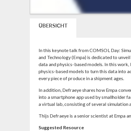
ÜBERSICHT
In this keynote talk from COMSOL Day: Simula
and Technology (Empa) is dedicated to unveili
data and physics-based models. In this work
physics-based models to turn this data into a
every piece of produce in a shipment ages.
In addition, Defraeye shares how Empa conver
into a smartphone app used by smallholder far
a virtual lab, consisting of several simulatio
Thijs Defraeye is a senior scientist at Empa 
Suggested Resource