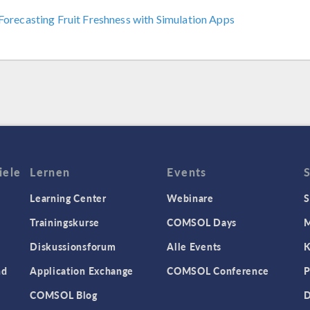
Forecasting Fruit Freshness with Simulation Apps
iele
Lernen
Events
Learning Center
Webinare
S
Trainingskurse
COMSOL Days
M
Diskussionsforum
Alle Events
K
nd
Application Exchange
COMSOL Conference
P
COMSOL Blog
D