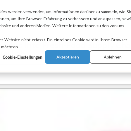
kies werden verwendet, um Informationen darüber zu sammeln, wie Si
PRODUKTE
BRANCHEN
VIDEOS
ionen, um Ihre Browser-Erfahrung zu verbessern und anzupassen, sow
bsite und anderen Medien. Weitere Informationen zu den von uns
.
 Website nicht erfasst. Ein einzelnes Cookie wird in Ihrem Browser
ights into Fresh-Food Supply Chain
n möchten.
ual Lab
Cookie-Einstellungen
Akzeptieren
Ablehnen