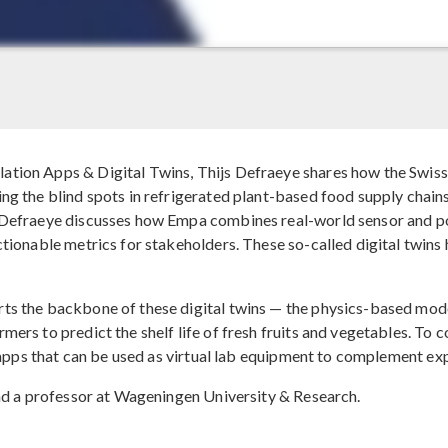
tion Apps & Digital Twins, Thijs Defraeye shares how the Swiss
ng the blind spots in refrigerated plant-based food supply chains
, Defraeye discusses how Empa combines real-world sensor and p
ctionable metrics for stakeholders. These so-called digital twin
ts the backbone of these digital twins — the physics-based model
mers to predict the shelf life of fresh fruits and vegetables. T
n apps that can be used as virtual lab equipment to complement exp
and a professor at Wageningen University & Research.