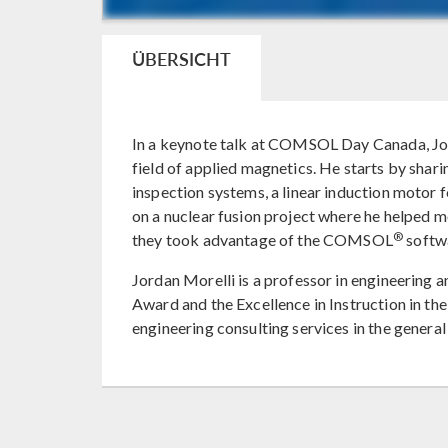
ÜBERSICHT
In a keynote talk at COMSOL Day Canada, Jo
field of applied magnetics. He starts by sha
inspection systems, a linear induction motor
on a nuclear fusion project where he helped m
®
they took advantage of the COMSOL
softwa
Jordan Morelli is a professor in engineering 
Award and the Excellence in Instruction in th
engineering consulting services in the general