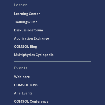
STRÖMUNG & WÄRME
Lernen
Computergestützte Fluiddynamik
Learning Center
(CFD)
Trainingskurse
Mikrofluidik
Diskussionsforum
Particle Tracing in Strömungen
Strömung in porösen Medien
Application Exchange
Wärmetransport
COMSOL Blog
Multiphysics Cyclopedia
STRUKTURMECHANIK &
AKUSTIK
Events
Akustik & Schwingungen
Materialmodelle
Webinare
MEMS & Piezoelektrische Elemente
COMSOL Days
Strukturdynamik
Alle Events
Strukturmechanik
COMSOL Conference