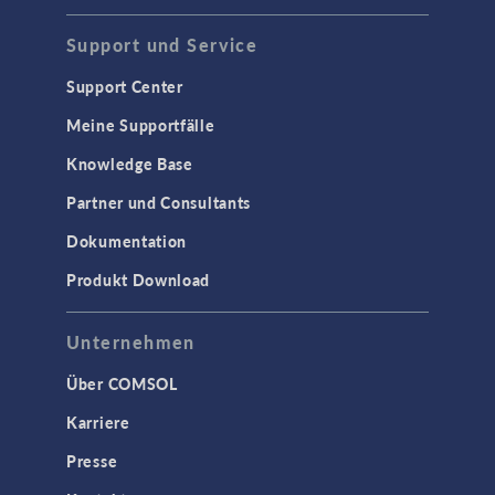
WISSENSCHAFT AKTUELL
Support und Service
TAGS
Support Center
Meine Supportfälle
Knowledge Base
3D-Druck
Partner und Consultants
AC/DC Module
Dokumentation
Acoustics Module
Produkt Download
Ausgewählte Wissenschaftler
Battery Design Module
Unternehmen
Bioengineering
Über COMSOL
CFD Module
Karriere
Chemical Reaction Engineering Module
Presse
Corrosion Module