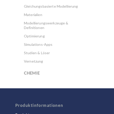
Gleichungsbasierte Modellierung
Materialien
Modellierungswerkzeuge &
Definitionen
Optimierung
Simulations-Apps
Studien & Löser
Vernetzung
CHEMIE
Akku Design
Brennstoffzellen & Elektrolyseure
Elektrochemie
Produktinformationen
Korrosion und Korrosionsschutz
Verfahrenstechnik