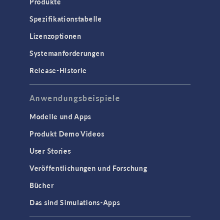
Produkte
Spezifikationstabelle
COMSOL NOW
Lizenzoptionen
ELEKTROMAGNETIK
Systemanforderungen
Halbleiterbauelemente
Release-Historie
Hochfrequenz- und
Mikrowellentechnik
Anwendungsbeispiele
Niederfrequenz-Elektromagnetik
Plasmaphysik
Modelle und Apps
Strahlenoptik
Produkt Demo Videos
Verfolgung geladenener Teilchen
User Stories
Wellenoptik
Veröffentlichungen und Forschung
SCHNITTSTELLEN
Bücher
CAD-Import & LiveLink-Produkte für
Das sind Simulations-Apps
CAD