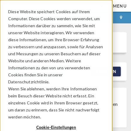
MENU
Diese Website speichert Cookies auf Ihrem
ANMELDEN
KONTAKT
Computer. Diese Cookies werden verwendet, um
Informationen darüber zu sammeln, wie Sie mit
unserer Website interagieren. Wir verwenden
diese Informationen, um Ihre Browser-Erfahrung
Discussion Forum
zu verbessern und anzupassen, sowie für Analysen
und Messungen zu unseren Besuchern auf dieser
Website und anderen Medien. Weitere
Informationen zu den von uns verwendeten
NEW DISCUSSION
FILTERN
Cookies finden Sie in unserer
Datenschutzrichtlinie.
Wenn Sie ablehnen, werden Ihre Informationen
beim Besuch dieser Website nicht erfasst. Ein
Discussion Closed
This discussion was
einzelnes Cookie wird in Ihrem Browser gesetzt,
created more than 6 months ago and has been
um daran zu erinnern, dass Sie nicht nachverfolgt
closed. To start a new discussion with a link
werden möchten.
back to this one,
click here
.
Cookie-Einstellungen