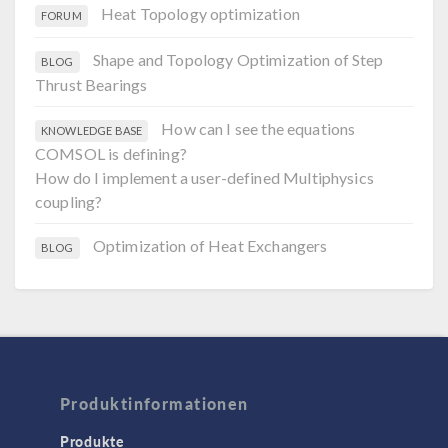
Heat Topology optimization
FORUM
Shape and Topology Optimization of Step
BLOG
Thrust Bearings
How can I see the equations
KNOWLEDGE BASE
COMSOL is defining?
How do I implement a user-defined Multiphysics
coupling?
Optimization of Heat Exchangers
BLOG
Produktinformationen
Produkte