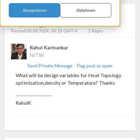
Design Variable For Heat
Akzeptieren
Ablehnen
Topology Optimization
Posted 03.09.2024, 04:18 GMT-4
1 Reply
Rahul Karmankar
NITW
Send Private Message
Flag post as spam
What will be design variables for Heat Topology
optimization,density or Temperature? Thanks
-------------------
RahulK