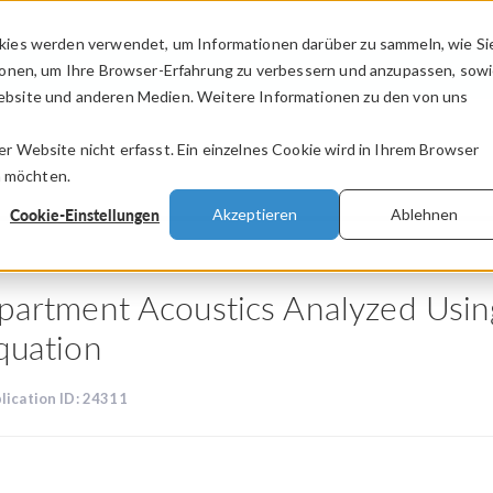
kies werden verwendet, um Informationen darüber zu sammeln, wie Si
PRODUKTE
BRANCHEN
VIDEOS
ionen, um Ihre Browser-Erfahrung zu verbessern und anzupassen, sow
bsite und anderen Medien. Weitere Informationen zu den von uns
.
 Website nicht erfasst. Ein einzelnes Cookie wird in Ihrem Browser
n möchten.
Cookie-Einstellungen
Akzeptieren
Ablehnen
partment Acoustics Analyzed Using
quation
lication ID: 24311