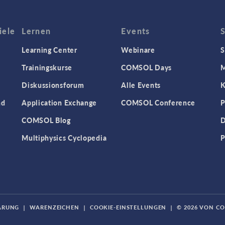
iele
Lernen
Events
Learning Center
Webinare
S
Trainingskurse
COMSOL Days
M
Diskussionsforum
Alle Events
K
nd
Application Exchange
COMSOL Conference
P
COMSOL Blog
D
Multiphysics Cyclopedia
P
ÄRUNG
|
WARENZEICHEN
|
COOKIE-EINSTELLUNGEN
|
© 2026 VON C