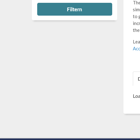
The
Filtern
sim
to 
inc
the
Lea
Aco
Loa