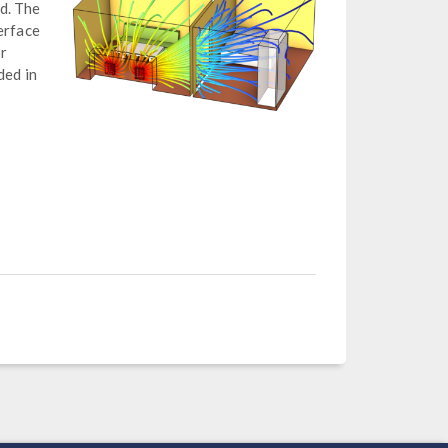
d. The
erface
or
ded in