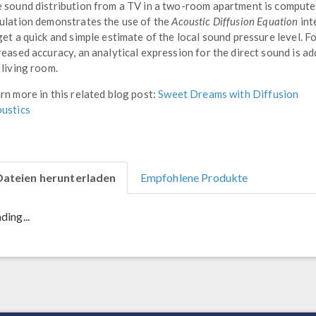
 sound distribution from a TV in a two-room apartment is compute
ulation demonstrates the use of the
Acoustic Diffusion Equation
int
get a quick and simple estimate of the local sound pressure level. F
reased accuracy, an analytical expression for the direct sound is ad
 living room.
rn more in this related blog post:
Sweet Dreams with Diffusion
ustics
Dateien herunterladen
Empfohlene Produkte
ding...