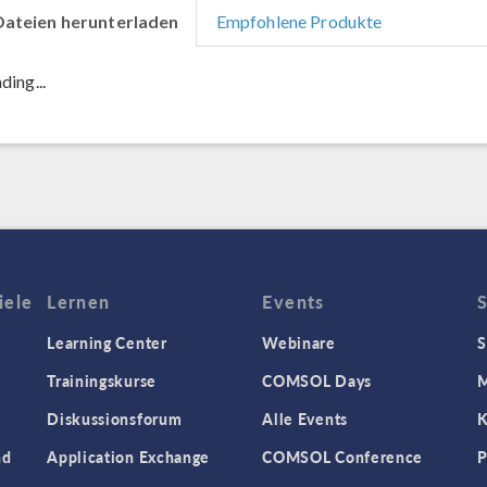
Dateien herunterladen
Empfohlene Produkte
ding...
iele
Lernen
Events
Learning Center
Webinare
S
Trainingskurse
COMSOL Days
M
Diskussionsforum
Alle Events
K
nd
Application Exchange
COMSOL Conference
P