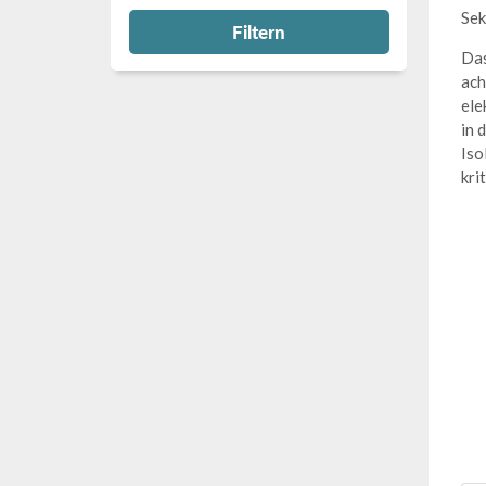
Sek
Filtern
Das
ach
ele
in 
Iso
kri