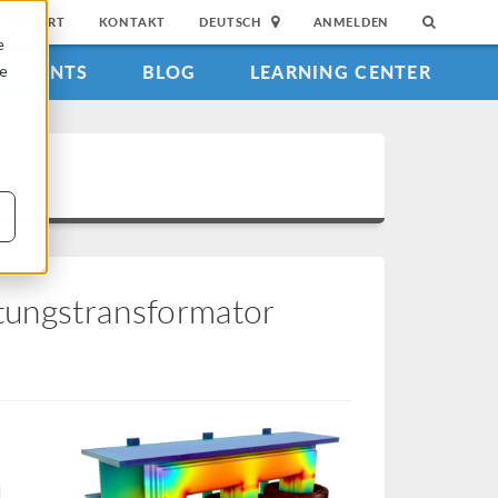
SUPPORT
KONTAKT
DEUTSCH
ANMELDEN
e
EVENTS
BLOG
LEARNING CENTER
ie
stungstransformator
d