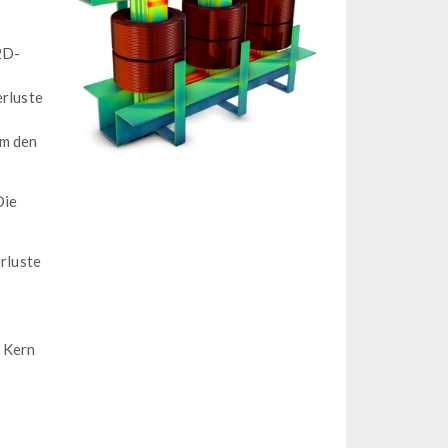
2D-
erluste
um den
Die
rluste
m Kern