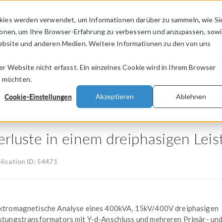
kies werden verwendet, um Informationen darüber zu sammeln, wie Si
PRODUKTE
BRANCHEN
VIDEOS
ionen, um Ihre Browser-Erfahrung zu verbessern und anzupassen, sow
bsite und anderen Medien. Weitere Informationen zu den von uns
.
 Website nicht erfasst. Ein einzelnes Cookie wird in Ihrem Browser
n möchten.
Cookie-Einstellungen
Akzeptieren
Ablehnen
erluste in einem dreiphasigen Lei
lication ID: 54471
ktromagnetische Analyse eines 400kVA, 15kV/400V dreiphasigen
stungstransformators mit Y-d-Anschluss und mehreren Primär- un