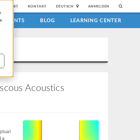
SUPPORT
KONTAKT
DEUTSCH
ANMELDEN
e
EVENTS
BLOG
LEARNING CENTER
ie
scous Acoustics
eptual
d a