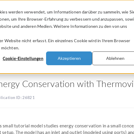
kies werden verwendet, um Informationen darüber zu sammeln, wie Si
PRODUKTE
BRANCHEN
VIDEOS
ionen, um Ihre Browser-Erfahrung zu verbessern und anzupassen, sow
bsite und anderen Medien. Weitere Informationen zu den von uns
.
 Website nicht erfasst. Ein einzelnes Cookie wird in Ihrem Browser
n möchten.
Cookie-Einstellungen
Akzeptieren
Ablehnen
nergy Conservation with Thermovi
lication ID: 26821
s small tutorial model studies energy conservation in a small conc
t setup. The model has an inlet and outlet (modeled using ports) an