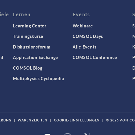
iele
Lernen
Events
Learning Center
Webinare
S
Trainingskurse
COMSOL Days
M
Diskussionsforum
Alle Events
K
nd
Application Exchange
COMSOL Conference
P
COMSOL Blog
D
Multiphysics Cyclopedia
P
ÄRUNG
|
WARENZEICHEN
|
COOKIE-EINSTELLUNGEN
|
© 2026 VON C