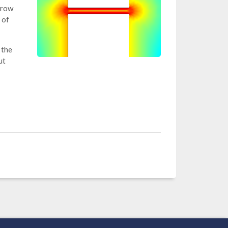
rrow
 of
 the
ut