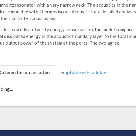
mholtz resonator with a very narrow neck. The acoustics in the na
k are modeled with Thermoviscous Acoustic for a detailed analysis
 thermal and viscous losses.
order to study and verify energy conservation, the model compares
al dissipated energy in the acoustic boundary layer to the total inp
us output power of the system at the ports. The two agree.
Dateien herunterladen
Empfohlene Produkte
ding...