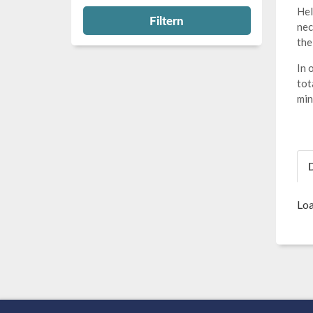
Hel
Filtern
nec
the
In 
tot
min
Loa