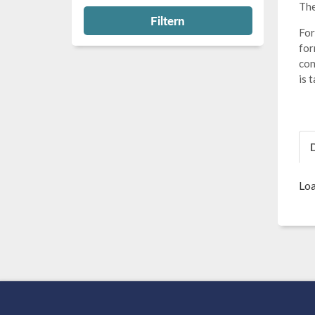
The
Filtern
For
for
con
is 
Loa