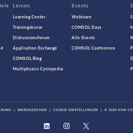
iele
Lernen
Events
Learning Center
Webinare
S
Trainingskurse
COMSOL Days
M
Diskussionsforum
Alle Events
K
nd
Application Exchange
COMSOL Conference
P
COMSOL Blog
D
Multiphysics Cyclopedia
P
ÄRUNG
|
WARENZEICHEN
|
COOKIE-EINSTELLUNGEN
|
© 2026 VON C