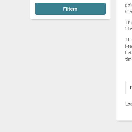
poi
Filtern
(m/
Thi
ill
The
kee
bet
tim
Loa