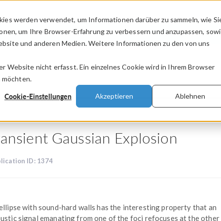
kies werden verwendet, um Informationen darüber zu sammeln, wie Si
PRODUKTE
BRANCHEN
VIDEOS
ionen, um Ihre Browser-Erfahrung zu verbessern und anzupassen, sow
bsite und anderen Medien. Weitere Informationen zu den von uns
.
 Website nicht erfasst. Ein einzelnes Cookie wird in Ihrem Browser
n möchten.
Cookie-Einstellungen
Akzeptieren
Ablehnen
ransient Gaussian Explosion
lication ID: 1374
ellipse with sound-hard walls has the interesting property that an
ustic signal emanating from one of the foci refocuses at the other