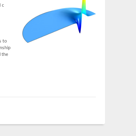
 c
s to
onship
d the