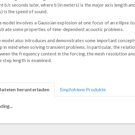
nt b/c seconds later, where b (in meters) is the major axis length and
s) is the speed of sound.
s model involves a Gaussian explosion at one focus of an ellipse to
ustrate some properties of time-dependent acoustic problems.
 model also introduces and demonstrates some important concept
p in mind when solving transient problems. In particular, the relati
ween the frequency content in the forcing, the mesh resolution an
e step length is examined.
Dateien herunterladen
Empfohlene Produkte
ding...