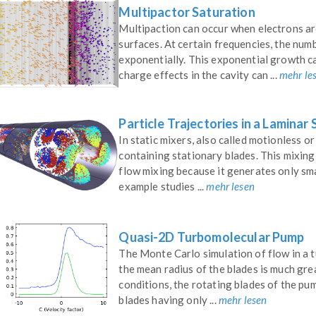
Multipactor Saturation
Multipaction can occur when electrons are
surfaces. At certain frequencies, the num
exponentially. This exponential growth c
charge effects in the cavity can ...
mehr le
Particle Trajectories in a Laminar 
In static mixers, also called motionless or
containing stationary blades. This mixing 
flow mixing because it generates only smal
example studies ...
mehr lesen
Quasi-2D Turbomolecular Pump
The Monte Carlo simulation of flow in a t
the mean radius of the blades is much gr
conditions, the rotating blades of the pu
blades having only ...
mehr lesen