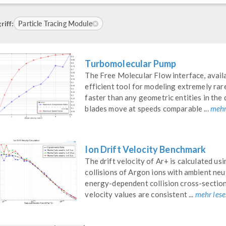
Particle Tracing Module
riff:
Turbomolecular Pump
The Free Molecular Flow interface, avail
efficient tool for modeling extremely ra
faster than any geometric entities in the
blades move at speeds comparable ...
mehr
Ion Drift Velocity Benchmark
The drift velocity of Ar+ is calculated us
collisions of Argon ions with ambient neu
energy-dependent collision cross-sectio
velocity values are consistent ...
mehr les