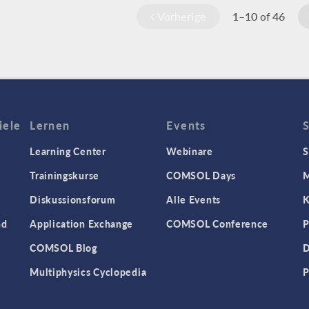
Vorherige
1–10
46
of
iele
Lernen
Events
Learning Center
Webinare
S
Trainingskurse
COMSOL Days
M
Diskussionsforum
Alle Events
K
nd
Application Exchange
COMSOL Conference
P
COMSOL Blog
D
Multiphysics Cyclopedia
P