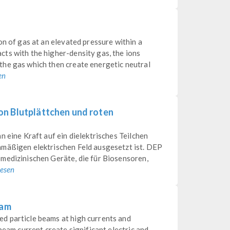
on of gas at an elevated pressure within a
ts with the higher-density gas, the ions
he gas which then create energetic neutral
en
on Blutplättchen und roten
n eine Kraft auf ein dielektrisches Teilchen
hmäßigen elektrischen Feld ausgesetzt ist. DEP
medizinischen Geräte, die für Biosensoren,
lesen
eam
d particle beams at high currents and
beam current create significant electric and