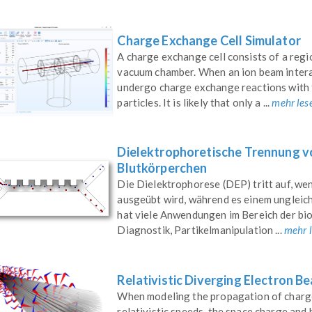
Charge Exchange Cell Simulator
A charge exchange cell consists of a regi
vacuum chamber. When an ion beam interac
undergo charge exchange reactions with t
particles. It is likely that only a ...
mehr les
Dielektrophoretische Trennung v
Blutkörperchen
Die Dielektrophorese (DEP) tritt auf, wen
ausgeübt wird, während es einem ungleic
hat viele Anwendungen im Bereich der bio
Diagnostik, Partikelmanipulation ...
mehr 
Relativistic Diverging Electron B
When modeling the propagation of charge
relativistic speeds, the space charge and 