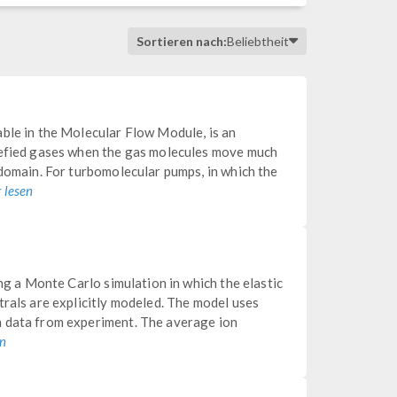
Sortieren nach:
Beliebtheit
able in the Molecular Flow Module, is an
refied gases when the gas molecules move much
 domain. For turbomolecular pumps, in which the
 lesen
ing a Monte Carlo simulation in which the elastic
trals are explicitly modeled. The model uses
n data from experiment. The average ion
en