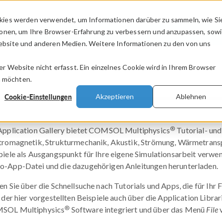
kies werden verwendet, um Informationen darüber zu sammeln, wie Si
PRODUKTE
BRANCHEN
VIDEOS
ionen, um Ihre Browser-Erfahrung zu verbessern und anzupassen, sow
bsite und anderen Medien. Weitere Informationen zu den von uns
.
 Website nicht erfasst. Ein einzelnes Cookie wird in Ihrem Browser
n möchten.
Cookie-Einstellungen
Akzeptieren
Ablehnen
®
Application Gallery bietet COMSOL Multiphysics
Tutorial- und
tromagnetik, Strukturmechanik, Akustik, Strömung, Wärmetranspo
piele als Ausgangspunkt für Ihre eigene Simulationsarbeit verwen
-App-Datei und die dazugehörigen Anleitungen herunterladen.
en Sie über die Schnellsuche nach Tutorials und Apps, die für Ihr 
 der hier vorgestellten Beispiele auch über die Application Librari
®
SOL Multiphysics
Software integriert und über das Menü
File
v