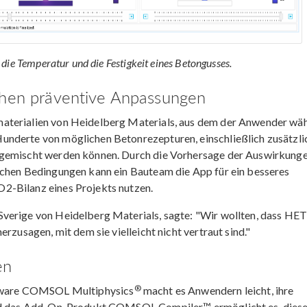
die Temperatur und die Festigkeit eines Betongusses.
chen präventive Anpassungen
aterialien von Heidelberg Materials, aus dem der Anwender wä
underte von möglichen Betonrezepturen, einschließlich zusätzli
igemischt werden können. Durch die Vorhersage der Auswirkung
schen Bedingungen kann ein Bauteam die App für ein besseres
2-Bilanz eines Projekts nutzen.
Sverige von Heidelberg Materials, sagte: "Wir wollten, dass HE
rzusagen, mit dem sie vielleicht nicht vertraut sind."
en
®
oftware COMSOL Multiphysics
macht es Anwendern leicht, ihre
 und das Add-On-Produkt COMSOL Compiler™ ermöglicht es, diese