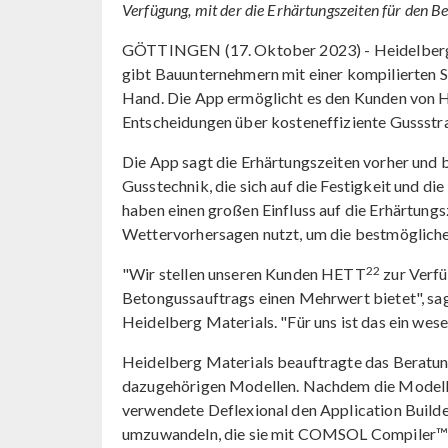
Verfügung, mit der die Erhärtungszeiten für den B
GÖTTINGEN (17. Oktober 2023) - Heidelberg M
gibt Bauunternehmern mit einer kompilierten
Hand. Die App ermöglicht es den Kunden von He
Entscheidungen über kosteneffiziente Gussstrat
Die App sagt die Erhärtungszeiten vorher und 
Gusstechnik, die sich auf die Festigkeit und 
haben einen großen Einfluss auf die Erhärtungs
Wettervorhersagen nutzt, um die bestmöglichen
22
"Wir stellen unseren Kunden HETT
zur Verfü
Betongussauftrags einen Mehrwert bietet", sa
Heidelberg Materials. "Für uns ist das ein wes
Heidelberg Materials beauftragte das Beratu
dazugehörigen Modellen. Nachdem die Modell
verwendete Deflexional den Application Builde
umzuwandeln, die sie mit COMSOL Compiler™ z