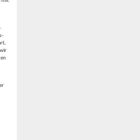
-
s-
rt,
 wir
ten
er