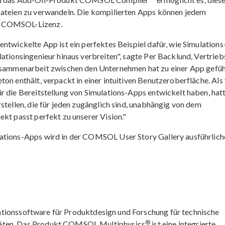
Dateien zu verwandeln. Die kompilierten Apps können jedem
e COMSOL-Lizenz.
ntwickelte App ist ein perfektes Beispiel dafür, wie Simulations
lationsingenieur hinaus verbreiten", sagte Per Backlund, Vertrieb
mmenarbeit zwischen den Unternehmen hat zu einer App gefüh
on enthält, verpackt in einer intuitiven Benutzeroberfläche. Als
r die Bereitstellung von Simulations-Apps entwickelt haben, hat
stellen, die für jeden zugänglich sind, unabhängig von dem
ekt passt perfekt zu unserer Vision."
lations-Apps wird in der COMSOL User Story Gallery ausführlich
lationssoftware für Produktdesign und Forschung für technische
®
täten. Das Produkt COMSOL Multiphysics
ist eine integrierte