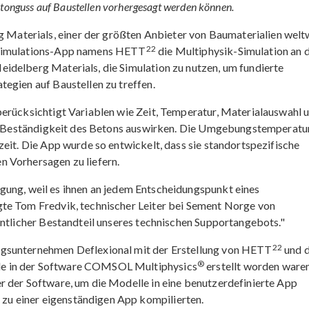
etonguss auf Baustellen vorhergesagt werden können.
aterials, einer der größten Anbieter von Baumaterialien weltw
22
 Simulations-App namens HETT
die Multiphysik-Simulation an d
idelberg Materials, die Simulation zu nutzen, um fundierte
egien auf Baustellen zu treffen.
berücksichtigt Variablen wie Zeit, Temperatur, Materialauswahl 
die Beständigkeit des Betons auswirken. Die Umgebungstemperatu
zeit. Die App wurde so entwickelt, dass sie standortspezifische
 Vorhersagen zu liefern.
gung, weil es ihnen an jedem Entscheidungspunkt eines
gte Tom Fredvik, technischer Leiter bei Sement Norge von
entlicher Bestandteil unseres technischen Supportangebots."
22
ngsunternehmen Deflexional mit der Erstellung von HETT
und 
®
e in der Software COMSOL Multiphysics
erstellt worden waren
r der Software, um die Modelle in eine benutzerdefinierte App
u einer eigenständigen App kompilierten.