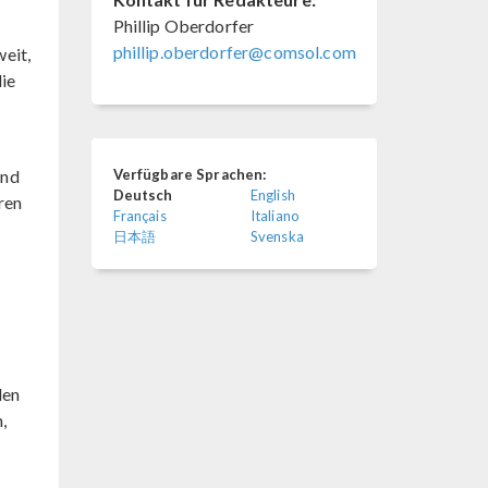
Phillip Oberdorfer
phillip.oberdorfer@comsol.com
eit,
ie
und
Verfügbare Sprachen:
Deutsch
English
ren
Français
Italiano
日本語
Svenska
den
,