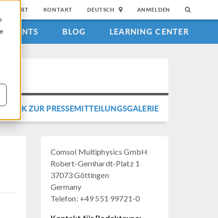
SUPPORT
KONTAKT
DEUTSCH
ANMELDEN
e
EVENTS
BLOG
LEARNING CENTER
ie
URÜCK ZUR PRESSEMITTEILUNGSGALERIE
Comsol Multiphysics GmbH
Robert-Gernhardt-Platz 1
37073 Göttingen
Germany
Telefon: +49 551 99721-0
Kontakt für Redakteure: