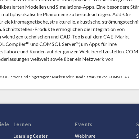
ikbasierten Modellen und Simulations-Apps. Eine besondere Stä
er multiphysikalische Phänomene zu berücksichtigen. Add-On-
r elektromagnetische, strukturelle, akustische, strömungstechni
Schnittstellen-Produkte ermöglichen die Integration von
en wichtigen technischen und CAD-Tools auf dem CAE-Markt.
SOL Compiler™ und COMSOL Server™, um Apps für ihre
Testlabore und Kunden auf der ganzen Welt bereitzustellen. CO
ederlassungen weltweit sowie über ein Netzwerk von
OL Server sind eingetragene Marken oder Handelsmarken von COMSOL AB.
iele
Lernen
Events
Learning Center
Webinare
S