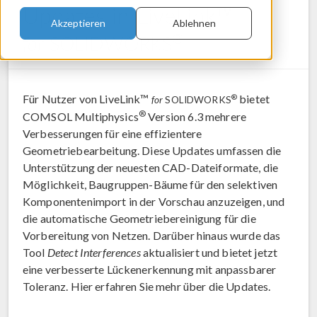
Updates in LiveLink™
Akzeptieren
Ablehnen
®
for
SOLIDWORKS
Für Nutzer von LiveLink™
bietet
®
for
SOLIDWORKS
®
COMSOL Multiphysics
Version 6.3 mehrere
Verbesserungen für eine effizientere
Geometriebearbeitung. Diese Updates umfassen die
Unterstützung der neuesten CAD-Dateiformate, die
Möglichkeit, Baugruppen-Bäume für den selektiven
Komponentenimport in der Vorschau anzuzeigen, und
die automatische Geometriebereinigung für die
Vorbereitung von Netzen. Darüber hinaus wurde das
Tool
Detect Interferences
aktualisiert und bietet jetzt
eine verbesserte Lückenerkennung mit anpassbarer
Toleranz. Hier erfahren Sie mehr über die Updates.