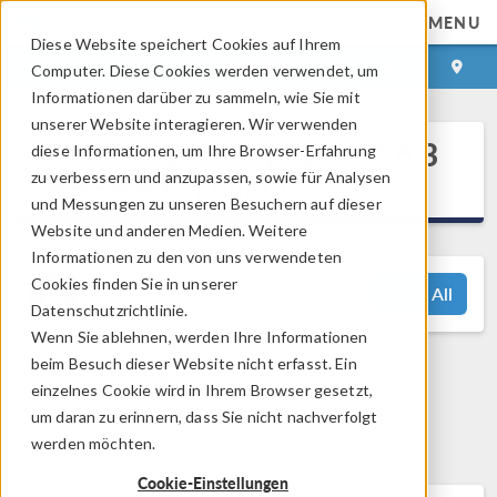
MENU
Diese Website speichert Cookies auf Ihrem
ANMELDEN
KONTAKT
Computer. Diese Cookies werden verwendet, um
Informationen darüber zu sammeln, wie Sie mit
unserer Website interagieren. Wir verwenden
®
COMSOL Multiphysics
6.3
diese Informationen, um Ihre Browser-Erfahrung
Release Highlights
zu verbessern und anzupassen, sowie für Analysen
und Messungen zu unseren Besuchern auf dieser
Website und anderen Medien. Weitere
Informationen zu den von uns verwendeten
Cookies finden Sie in unserer
View All
Datenschutzrichtlinie.
Wenn Sie ablehnen, werden Ihre Informationen
beim Besuch dieser Website nicht erfasst. Ein
Fragen? Kontaktieren Sie uns:
einzelnes Cookie wird in Ihrem Browser gesetzt,
support@comsol.com
um daran zu erinnern, dass Sie nicht nachverfolgt
werden möchten.
Cookie-Einstellungen