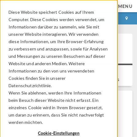
MENU
Diese Website speichert Cookies auf Ihrem
ANMELDEN
KONTAKT
Computer. Diese Cookies werden verwendet, um
Informationen darüber zu sammeln, wie Sie mit
unserer Website interagieren. Wir verwenden
diese Informationen, um Ihre Browser-Erfahrung
Maximum number of linear
zu verbessern und anzupassen, sowie für Analysen
iterations reached
und Messungen zu unseren Besuchern auf dieser
Website und anderen Medien. Weitere
Informationen zu den von uns verwendeten
Platform:
All Platforms
Applies to:
Cookies finden Sie in unserer
®
COMSOL Multiphysics
Versions:
All versions
Datenschutzrichtlinie.
Wenn Sie ablehnen, werden Ihre Informationen
beim Besuch dieser Website nicht erfasst. Ein
Problem Description
einzelnes Cookie wird in Ihrem Browser gesetzt,
um daran zu erinnern, dass Sie nicht nachverfolgt
An error "Maximum number of linear iterations
werden möchten.
reached" occurs.
Cookie-Einstellungen