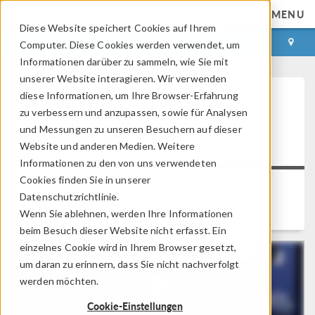
MENU
Diese Website speichert Cookies auf Ihrem
ANMELDEN
KONTAKT
Computer. Diese Cookies werden verwendet, um
Informationen darüber zu sammeln, wie Sie mit
unserer Website interagieren. Wir verwenden
diese Informationen, um Ihre Browser-Erfahrung
Get a Quick Look at How
zu verbessern und anzupassen, sowie für Analysen
Plastometrex Uses
und Messungen zu unseren Besuchern auf dieser
COMSOL Compiler™
Website und anderen Medien. Weitere
Informationen zu den von uns verwendeten
Cookies finden Sie in unserer
Zurück zur Video Gallery
Datenschutzrichtlinie.
Länge: 1:28
Wenn Sie ablehnen, werden Ihre Informationen
beim Besuch dieser Website nicht erfasst. Ein
einzelnes Cookie wird in Ihrem Browser gesetzt,
um daran zu erinnern, dass Sie nicht nachverfolgt
werden möchten.
Cookie-Einstellungen