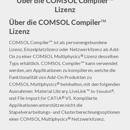
Über die COMSOL Compiler™
Lizenz
Über die COMSOL Compiler™
Lizenz
COMSOL Compiler™ ist als personengebundene
Lizenz, Einzelplatzlizenz oder Netzwerklizenz als Add-
®
On zu einer COMSOL Multiphysics
Lizenz desselben
Typs erhältlich. COMSOL Compiler™ kann verwendet
werden, um Applikationen zu kompilieren, welche die
Funktionalität von Add-On Produkten zu
®
COMSOL Multiphysics
beinhalten, mit den folgenden
Ausnahmen: Material Library, LiveLink™
,
®
for
Simulink
®
und File Import
for
CATIA
V5. Kompilierte
Applikationen unterstützen nicht die
Stapelverarbeitungs- und Clusterberechnungsoptionen
®
einer COMSOL Multiphysics
Netzwerklizenz.