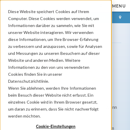
MENU
Diese Website speichert Cookies auf Ihrem
ANMELDEN
KONTAKT
Computer. Diese Cookies werden verwendet, um
Informationen darüber zu sammeln, wie Sie mit
unserer Website interagieren. Wir verwenden
Produktpalette
COMSOL Compiler™
diese Informationen, um Ihre Browser-Erfahrung
zu verbessern und anzupassen, sowie für Analysen
und Messungen zu unseren Besuchern auf dieser
Website und anderen Medien. Weitere
COMSOL Compiler™
Informationen zu den von uns verwendeten
Erstellen und Teilen eigenständiger, in
Cookies finden Sie in unserer
®
COMSOL Multiphysics
erstellter Apps
Datenschutzrichtlinie.
Wenn Sie ablehnen, werden Ihre Informationen
Mit COMSOL Compiler™ können Sie Wissen und
beim Besuch dieser Website nicht erfasst. Ein
Fachkenntnisse in Form von Modellierungs- und
einzelnes Cookie wird in Ihrem Browser gesetzt,
Simulations-Apps mit beliebigen Personen teilen. Wenn
um daran zu erinnern, dass Sie nicht nachverfolgt
®
Sie COMSOL Compiler™ zur
COMSOL Multiphysics
werden möchten.
Simulationsplattform
hinzufügen, können Sie die in
Cookie-Einstellungen
®
COMSOL Multiphysics
erstellten Apps mit nur einem