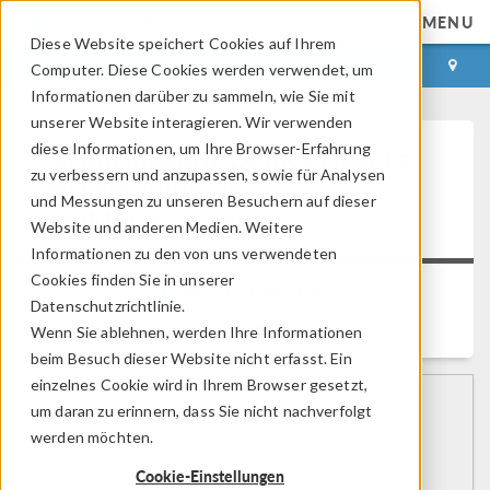
MENU
Diese Website speichert Cookies auf Ihrem
ANMELDEN
KONTAKT
Computer. Diese Cookies werden verwendet, um
Informationen darüber zu sammeln, wie Sie mit
unserer Website interagieren. Wir verwenden
diese Informationen, um Ihre Browser-Erfahrung
Xi Engineering Demos How to
zu verbessern und anzupassen, sowie für Analysen
Access Apps via
und Messungen zu unseren Besuchern auf dieser
COMSOL Server™
Website und anderen Medien. Weitere
Informationen zu den von uns verwendeten
Cookies finden Sie in unserer
Zurück zur Video Gallery
Datenschutzrichtlinie.
Länge: 9:58
Wenn Sie ablehnen, werden Ihre Informationen
beim Besuch dieser Website nicht erfasst. Ein
einzelnes Cookie wird in Ihrem Browser gesetzt,
um daran zu erinnern, dass Sie nicht nachverfolgt
werden möchten.
Cookie-Einstellungen