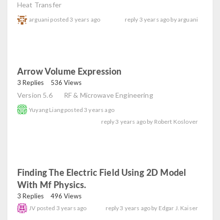
Heat Transfer
arguani
posted
3 years ago
reply
3 years ago
by
arguani
Arrow Volume Expression
read
3 Replies
536 Views
Version 5.6
RF & Microwave Engineering
Yuyang Liang
posted
3 years ago
reply
3 years ago
by
Robert Koslover
Finding The Electric Field Using 2D Model
With Mf Physics.
read
3 Replies
496 Views
JV
posted
3 years ago
reply
3 years ago
by
Edgar J. Kaiser