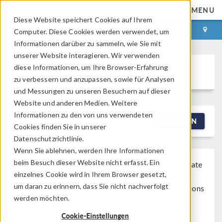
MENU
Diese Website speichert Cookies auf Ihrem
ANMELDEN
KONTAKT
Computer. Diese Cookies werden verwendet, um
Informationen darüber zu sammeln, wie Sie mit
unserer Website interagieren. Wir verwenden
diese Informationen, um Ihre Browser-Erfahrung
Discussion Forum
zu verbessern und anzupassen, sowie für Analysen
und Messungen zu unseren Besuchern auf dieser
Website und anderen Medien. Weitere
Informationen zu den von uns verwendeten
NEW DISCUSSION
FILTERN
Cookies finden Sie in unserer
Datenschutzrichtlinie.
Wenn Sie ablehnen, werden Ihre Informationen
beim Besuch dieser Website nicht erfasst. Ein
Note that while COMSOL employees may participate
einzelnes Cookie wird in Ihrem Browser gesetzt,
®
in the discussion forum, COMSOL
software users
um daran zu erinnern, dass Sie nicht nachverfolgt
who are on-subscription should submit their questions
werden möchten.
via the
Support Center
for a more comprehensive
response from the Technical Support team.
Cookie-Einstellungen