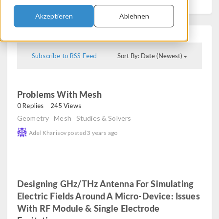
Akzeptieren
Ablehnen
Sort By: Date (Newest)
Subscribe to RSS Feed
Problems With Mesh
read
0 Replies
245 Views
Geometry
Mesh
Studies & Solvers
Adel Kharisov
posted
3 years ago
Designing GHz/THz Antenna For Simulating
Electric Fields Around A Micro-Device: Issues
With RF Module & Single Electrode