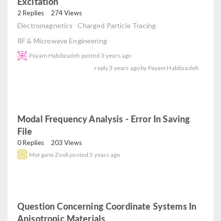
Excitation
read
2 Replies
274 Views
Electromagnetics
Charged Particle Tracing
RF & Microwave Engineering
Payam Habibzadeh
posted
3 years ago
reply
3 years ago
by
Payam Habibzadeh
Modal Frequency Analysis - Error In Saving
File
read
0 Replies
203 Views
Morgane Zeoli
posted
3 years ago
Question Concerning Coordinate Systems In
Anisotropic Materials
read