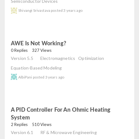
Semiconductor Devices
Shivangi Srivastava
posted
3 years ago
AWE Is Not Working?
read
0 Replies
327 Views
Version 5.5
Electromagnetics
Optimization
Equation-Based Modeling
AlbiPani
posted
3 years ago
A PID Controller For An Ohmic Heating
System
read
2 Replies
510 Views
Version 6.1
RF & Microwave Engineering