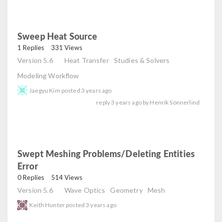
Sweep Heat Source
read
1 Replies
331 Views
Version 5.6
Heat Transfer
Studies & Solvers
Modeling Workflow
Jaegyu Kim
posted
3 years ago
reply
3 years ago
by
Henrik Sönnerlind
Swept Meshing Problems/deleting Entities
Error
read
0 Replies
514 Views
Version 5.6
Wave Optics
Geometry
Mesh
Keith Hunter
posted
3 years ago