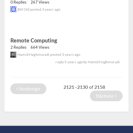
0 Replies
267 Views
Bill Old
posted
3 years ago
Remote Computing
read
2 Replies
664 Views
Hamid Haghmoradi
posted
3 years ago
reply
3 years ago
by
Hamid Haghmoradi
2121–2130
2158
of
Vorherige
Nächste