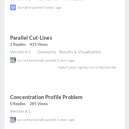
Saunak w
posted
3 years ago
Parallel Cut-Lines
read
2 Replies
433 Views
Version 6.1
Geometry
Results & Visualization
Lasse Murtomäki
posted
3 years ago
reply
3 years ago
by
Lasse Murtomäki
Concentration Profile Problem
read
0 Replies
285 Views
Version 6.1
Lasse Murtomäki
posted
3 years ago