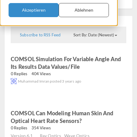
Akzeptieren
Ablehnen
Sort By: Date (Newest)
Subscribe to RSS Feed
COMSOL Simulation For Variable Angle And
Its Results Data Values/file
read
0 Replies
404 Views
Muhammad Imran
posted
3 years ago
COMSOL Can Modeling Human Skin And
Optical Heart Rate Sensors?
read
0 Replies
354 Views
Version 6.1
Ray Optics
Wave Optics