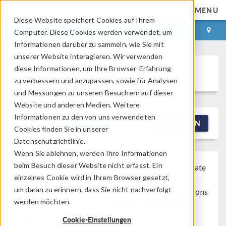
MENU
Diese Website speichert Cookies auf Ihrem
ANMELDEN
KONTAKT
Computer. Diese Cookies werden verwendet, um
Informationen darüber zu sammeln, wie Sie mit
unserer Website interagieren. Wir verwenden
diese Informationen, um Ihre Browser-Erfahrung
Discussion Forum
zu verbessern und anzupassen, sowie für Analysen
und Messungen zu unseren Besuchern auf dieser
Website und anderen Medien. Weitere
Informationen zu den von uns verwendeten
NEW DISCUSSION
FILTERN
Cookies finden Sie in unserer
Datenschutzrichtlinie.
Wenn Sie ablehnen, werden Ihre Informationen
beim Besuch dieser Website nicht erfasst. Ein
Note that while COMSOL employees may participate
einzelnes Cookie wird in Ihrem Browser gesetzt,
®
in the discussion forum, COMSOL
software users
um daran zu erinnern, dass Sie nicht nachverfolgt
who are on-subscription should submit their questions
werden möchten.
via the
Support Center
for a more comprehensive
response from the Technical Support team.
Cookie-Einstellungen