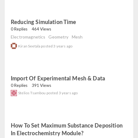
Reducing Simulation Time
read
0 Replies
464 Views
Electromagnetics
Geometry
Mesh
Kiran Seetala
posted
3 years ago
Import Of Experimental Mesh & Data
read
0 Replies
391 Views
Stelios Tsambou
posted
3 years ago
How To Set Maximum Substance Deposition
In Electrochemistry Module?
read