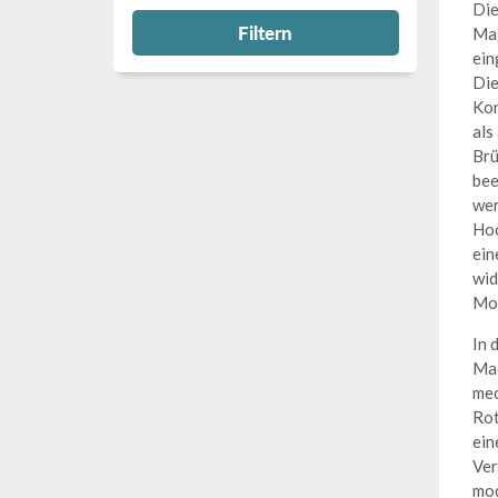
Die
Filtern
Mag
ein
Die
Kon
als
Brü
bee
wer
Hoc
ein
wid
Mot
In 
Mac
mec
Rot
ein
Ver
mod