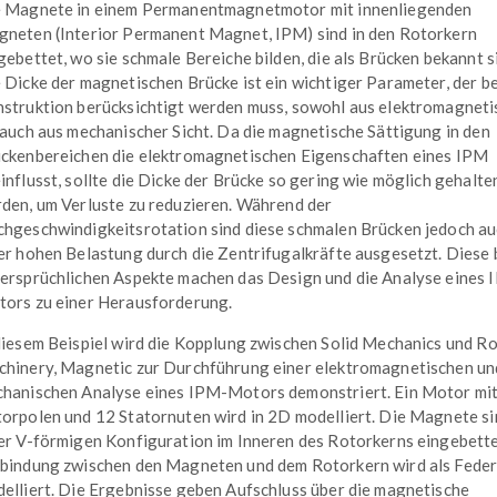
 Magnete in einem Permanentmagnetmotor mit innenliegenden
neten (Interior Permanent Magnet, IPM) sind in den Rotorkern
gebettet, wo sie schmale Bereiche bilden, die als Brücken bekannt s
 Dicke der magnetischen Brücke ist ein wichtiger Parameter, der be
struktion berücksichtigt werden muss, sowohl aus elektromagneti
 auch aus mechanischer Sicht. Da die magnetische Sättigung in den
ckenbereichen die elektromagnetischen Eigenschaften eines IPM
influsst, sollte die Dicke der Brücke so gering wie möglich gehalte
den, um Verluste zu reduzieren. Während der
hgeschwindigkeitsrotation sind diese schmalen Brücken jedoch a
er hohen Belastung durch die Zentrifugalkräfte ausgesetzt. Diese
ersprüchlichen Aspekte machen das Design und die Analyse eines 
ors zu einer Herausforderung.
diesem Beispiel wird die Kopplung zwischen Solid Mechanics und R
hinery, Magnetic zur Durchführung einer elektromagnetischen un
hanischen Analyse eines IPM-Motors demonstriert. Ein Motor mi
orpolen und 12 Statornuten wird in 2D modelliert. Die Magnete si
er V-förmigen Konfiguration im Inneren des Rotorkerns eingebette
bindung zwischen den Magneten und dem Rotorkern wird als Fede
elliert. Die Ergebnisse geben Aufschluss über die magnetische