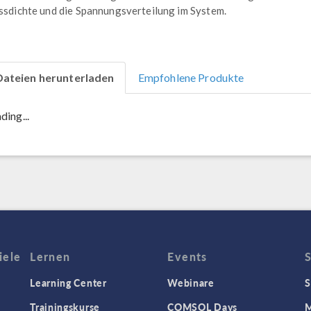
ssdichte und die Spannungsverteilung im System.
Dateien herunterladen
Empfohlene Produkte
ding...
iele
Lernen
Events
Learning Center
Webinare
S
Trainingskurse
COMSOL Days
M