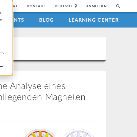
SUPPORT
KONTAKT
DEUTSCH
ANMELDEN
e
EVENTS
BLOG
LEARNING CENTER
ie
e Analyse eines
nliegenden Magneten