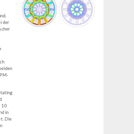
ind.
i der
scher
n
uch
 beiden
IPM-
otating
d
t 10
nd in
t. Die
rn