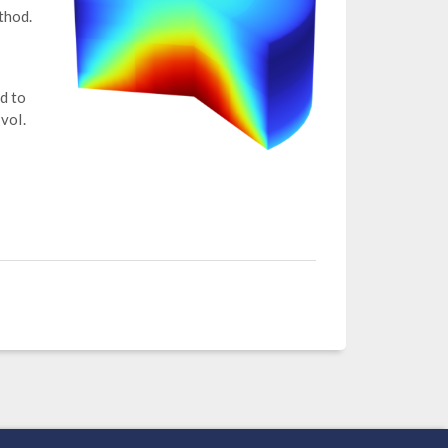
thod.
d to
vol.