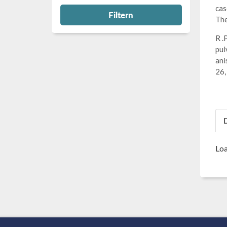
cas
Filtern
The
R .
pul
ani
26,
Loa