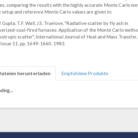
es, comparing the results with the highly accurate Monte Carlo me
 setup and reference Monte Carlo values are given in:
P. Gupta, T.F. Wall, J.S. Truelove, "Radiative scatter by fly ash in
verized-coal-fired furnaces: Application of the Monte Carlo metho
sotropic scatter", International Journal of Heat and Mass Transfer, 
 Issue 11, pp. 1649-1660, 1983.
Dateien herunterladen
Empfohlene Produkte
ding...