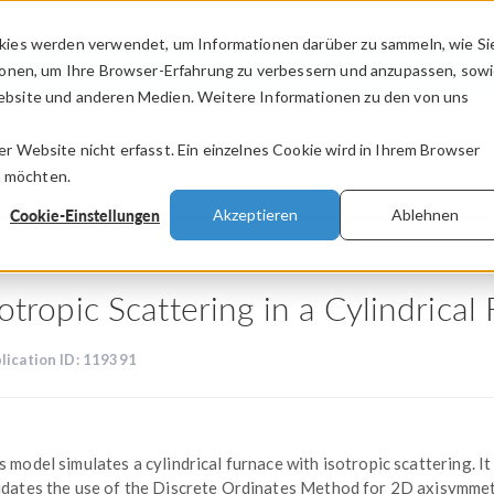
kies werden verwendet, um Informationen darüber zu sammeln, wie Si
PRODUKTE
BRANCHEN
VIDEOS
ionen, um Ihre Browser-Erfahrung zu verbessern und anzupassen, sow
bsite und anderen Medien. Weitere Informationen zu den von uns
.
 Website nicht erfasst. Ein einzelnes Cookie wird in Ihrem Browser
n möchten.
Cookie-Einstellungen
Akzeptieren
Ablehnen
sotropic Scattering in a Cylindrica
lication ID: 119391
s model simulates a cylindrical furnace with isotropic scattering. It
idates the use of the Discrete Ordinates Method for 2D axisymmet