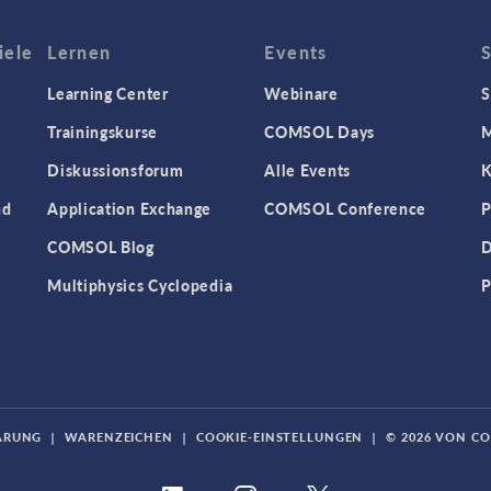
iele
Lernen
Events
Learning Center
Webinare
S
Trainingskurse
COMSOL Days
M
Diskussionsforum
Alle Events
K
nd
Application Exchange
COMSOL Conference
P
COMSOL Blog
D
Multiphysics Cyclopedia
P
ÄRUNG
|
WARENZEICHEN
|
COOKIE-EINSTELLUNGEN
|
© 2026 VON C