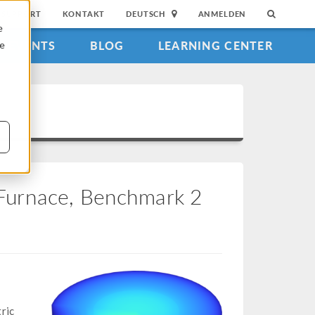
SUPPORT
KONTAKT
DEUTSCH
ANMELDEN
e
EVENTS
BLOG
LEARNING CENTER
ie
l Furnace, Benchmark 2
ric