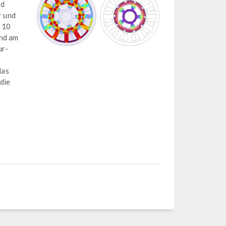
nd
r und
 10
ind am
ur-
das
die