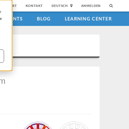
SUPPORT
KONTAKT
DEUTSCH
ANMELDEN
e
EVENTS
BLOG
LEARNING CENTER
ie
em