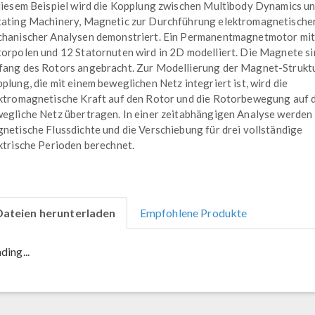
diesem Beispiel wird die Kopplung zwischen Multibody Dynamics u
ating Machinery, Magnetic zur Durchführung elektromagnetische
hanischer Analysen demonstriert. Ein Permanentmagnetmotor mit
orpolen und 12 Statornuten wird in 2D modelliert. Die Magnete s
ang des Rotors angebracht. Zur Modellierung der Magnet-Strukt
plung, die mit einem beweglichen Netz integriert ist, wird die
ktromagnetische Kraft auf den Rotor und die Rotorbewegung auf 
egliche Netz übertragen. In einer zeitabhängigen Analyse werden 
netische Flussdichte und die Verschiebung für drei vollständige
ktrische Perioden berechnet.
Dateien herunterladen
Empfohlene Produkte
ding...