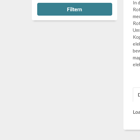
In 
Filtern
Rot
mec
Rot
Umf
Kop
ele
bew
mag
ele
Loa