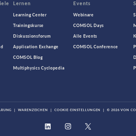
iele
Lernen
Events
Learning Center
Webinare
S
Trainingskurse
COMSOL Days
M
Diskussionsforum
Alle Events
K
nd
Application Exchange
COMSOL Conference
P
COMSOL Blog
D
Multiphysics Cyclopedia
P
ÄRUNG
|
WARENZEICHEN
|
COOKIE-EINSTELLUNGEN
|
© 2026 VON C