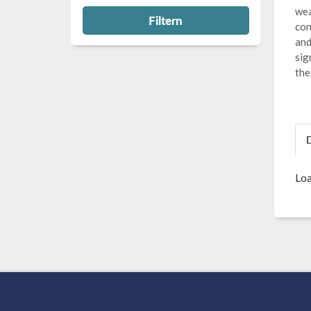
wea
Filtern
con
and
sig
the
Loa