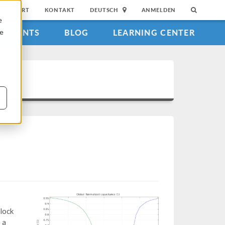
SUPPORT
KONTAKT
DEUTSCH
ANMELDEN
e
EVENTS
BLOG
LEARNING CENTER
ie
block
 a