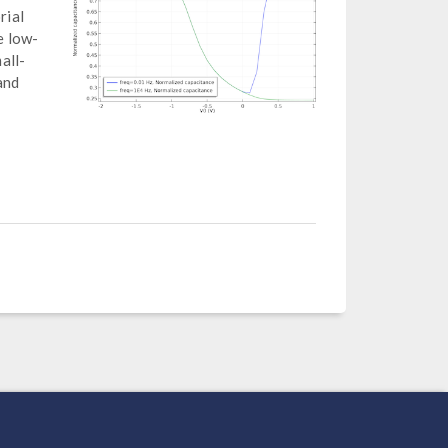
rial
e low-
all-
and