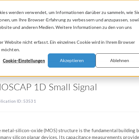
kies werden verwendet, um Informationen darüber zu sammeln, wie Si
PRODUKTE
BRANCHEN
VIDEOS
ionen, um Ihre Browser-Erfahrung zu verbessern und anzupassen, sow
bsite und anderen Medien. Weitere Informationen zu den von uns
.
 Website nicht erfasst. Ein einzelnes Cookie wird in Ihrem Browser
n möchten.
Cookie-Einstellungen
Akzeptieren
Ablehnen
OSCAP 1D Small Signal
lication ID: 53531
 metal-silicon-oxide (MOS) structure is the fundamental building 
 many silicon planar devices. Its capacitance measurements provide