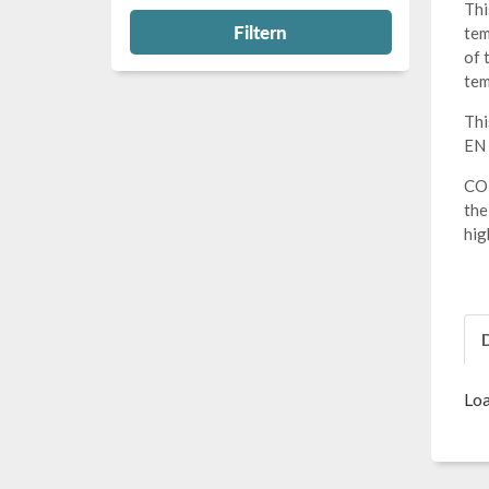
Thi
Filtern
tem
of 
tem
Thi
EN 
COM
the
hig
Loa