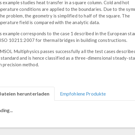
s example studies heat transfer in a square column. Cold and hot
perature conditions are applied to the boundaries. Due to the sy
the problem, the geometry is simplified to half of the square. The
perature field is compared with the analytic data.
s example corresponds to the case 1 described in the European st
ISO 10211:2007 for thermal bridges in building constructions.
SOL Multiphysics passes successfully all the test cases describe
 standard and is hence classified as a three-dimensional steady-st
h precision method.
Dateien herunterladen
Empfohlene Produkte
ding...