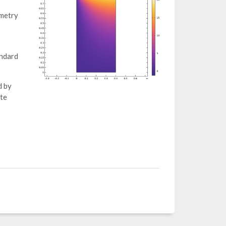
mmetry
andard
d by
ate