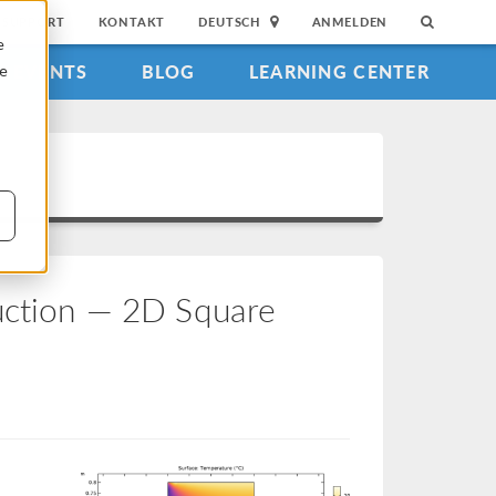
SUPPORT
KONTAKT
DEUTSCH
ANMELDEN
e
EVENTS
BLOG
LEARNING CENTER
ie
uction — 2D Square