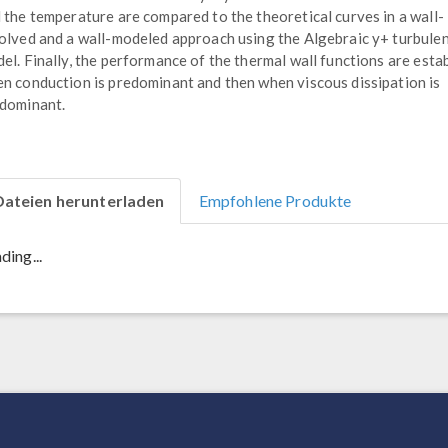
 the temperature are compared to the theoretical curves in a wall-
olved and a wall-modeled approach using the Algebraic y+ turbule
el. Finally, the performance of the thermal wall functions are esta
n conduction is predominant and then when viscous dissipation is
dominant.
Dateien herunterladen
Empfohlene Produkte
ding...