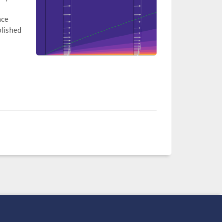
nce
blished