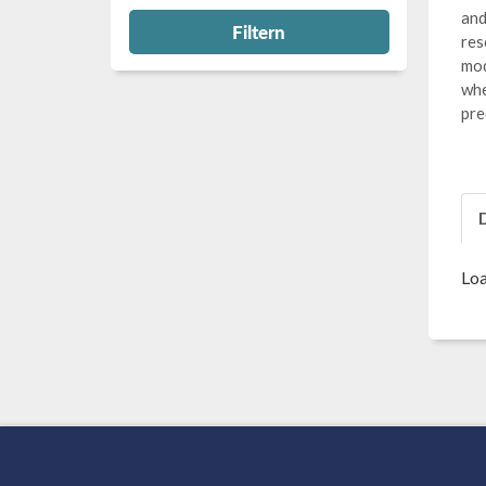
and
Filtern
res
mod
whe
pre
Loa