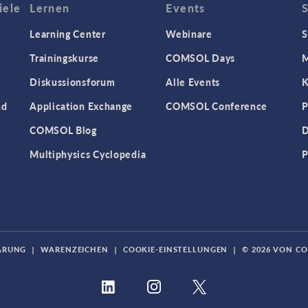
iele
Lernen
Events
Learning Center
Webinare
S
Trainingskurse
COMSOL Days
M
Diskussionsforum
Alle Events
K
nd
Application Exchange
COMSOL Conference
P
COMSOL Blog
D
Multiphysics Cyclopedia
P
ÄRUNG
|
WARENZEICHEN
|
COOKIE-EINSTELLUNGEN
|
© 2026 VON C