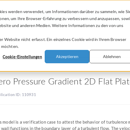
kies werden verwendet, um Informationen darüber zu sammeln, wie Si
PRODUKTE
BRANCHEN
VIDEOS
ionen, um Ihre Browser-Erfahrung zu verbessern und anzupassen, sow
bsite und anderen Medien. Weitere Informationen zu den von uns
.
 Website nicht erfasst. Ein einzelnes Cookie wird in Ihrem Browser
n möchten.
Cookie-Einstellungen
Akzeptieren
Ablehnen
ero Pressure Gradient 2D Flat Pla
lication ID: 110931
s model is a verification case to attest the behavior of turbulence
 wall functions in the boundary layer of a turbulent flow. The veloc