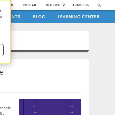
SUPPORT
KONTAKT
DEUTSCH
ANMELDEN
e
EVENTS
BLOG
LEARNING CENTER
ie
te
 models
ity