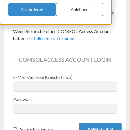
Vertriebsmitarbeiter bereitgestellte Software-
Akzeptieren
Ablehnen
Testversion. Testlizenzen werden automatisch mit
Ihrem Konto verknüpft.
Wenn Sie noch keinen COMSOL Access Account
haben,
erstellen Sie bitte einen
.
COMSOL ACCESS ACCOUNT LOGIN
E-Mail-Adresse (Geschäftlich)
Passwort
An mich erinnern