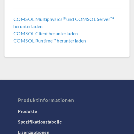
COMSOL 6.1
®
COMSOL Multiphysics
COMSOL 6.0
und COMSOL Server™
herunterladen
COMSOL Client herunterladen
COMSOL Runtime™ herunterladen
Produktinformationen
Produkte
Spezifikationstabelle
Lizenzoptionen