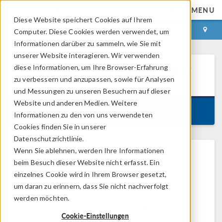
MENU
Diese Website speichert Cookies auf Ihrem
ANMELDEN
KONTAKT
Computer. Diese Cookies werden verwendet, um
Informationen darüber zu sammeln, wie Sie mit
unserer Website interagieren. Wir verwenden
diese Informationen, um Ihre Browser-Erfahrung
COMSOL Model Manager Server
6.0
zu verbessern und anzupassen, sowie für Analysen
und Messungen zu unseren Besuchern auf dieser
Website und anderen Medien. Weitere
Version 6.0.0.405, April 26, 2022
Informationen zu den von uns verwendeten
Cookies finden Sie in unserer
Datenschutzrichtlinie.
Wenn Sie ablehnen, werden Ihre Informationen
®
Um COMSOL Multiphysics
oder
beim Besuch dieser Website nicht erfasst. Ein
COMSOL Server™ herunterzuladen, melden Sie
einzelnes Cookie wird in Ihrem Browser gesetzt,
sich bitte in Ihrem COMSOL Access Account an.
um daran zu erinnern, dass Sie nicht nachverfolgt
Sie benötigen eine unter Subskription stehende
werden möchten.
COMSOL-Lizenz, die Ihrem COMSOL Access
Cookie-Einstellungen
Account zugeordnet ist, oder eine von Ihrem