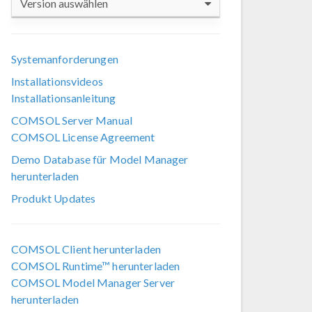
Version auswählen
COMSOL 6.4
Systemanforderungen
COMSOL 6.3
Installationsvideos
COMSOL 6.2
Installationsanleitung
COMSOL 6.1
COMSOL Server Manual
COMSOL License Agreement
COMSOL 6.0
Demo Database für Model Manager
COMSOL 5.6
herunterladen
COMSOL 5.5
Produkt Updates
COMSOL 5.4
COMSOL Client herunterladen
COMSOL 5.3a
COMSOL Runtime™ herunterladen
COMSOL 5.3
COMSOL Model Manager Server
herunterladen