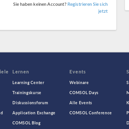
Sie haben keinen Account?
Registrieren Sie sich
jetzt
iele
Lernen
Events
Learning Center
Webinare
S
Trainingskurse
COMSOL Days
M
Diskussionsforum
Alle Events
K
nd
Application Exchange
COMSOL Conference
P
COMSOL Blog
D