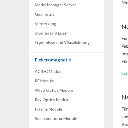
Me
Model Manager Server
Geometrie
Vernetzung
Ne
Studien und Löser
Für
Ergebnisse und Visualisierung
Pie
Int
Elektromagnetik
Für
AC/DC Module
Scr
RF Module
Wave Optics Module
Ne
Ray Optics Module
Für
Plasma Module
sow
Semiconductor Module
Bea