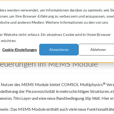
kies werden verwendet, um Informationen darüber zu sammeln, wie Si
PRODUKTE
BRANCHEN
VIDEOS
ionen, um Ihre Browser-Erfahrung zu verbessern und anzupassen, sow
bsite und anderen Medien. Weitere Informationen zu den von uns
.
 Website nicht erfasst. Ein einzelnes Cookie wird in Ihrem Browser
.2 Release Highlights
n möchten.
Cookie-Einstellungen
Akzeptieren
Ablehnen
euerungen im MEMS Module
®
r Nutzer des MEMS Module bietet COMSOL Multiphysics
Vers
ellierung der Piezoresistivität in mehrschichtigen Strukturen,
ansion, Thin Layer
und eine neue Randbedingung
Slip Wall
. Hier e
weis: Das MEMS Module enthält auch viele neue Funktionalitäten