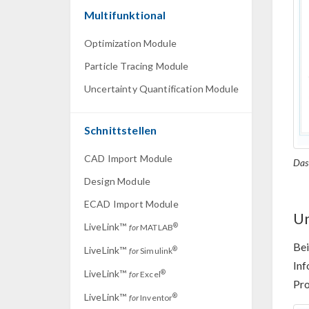
Multifunktional
Optimization Module
Particle Tracing Module
Uncertainty Quantification Module
Schnittstellen
CAD Import Module
Das 
Design Module
ECAD Import Module
Un
LiveLink™
®
for
MATLAB
Bei
LiveLink™
®
for
Simulink
Inf
LiveLink™
®
for
Excel
Pro
LiveLink™
®
for
Inventor