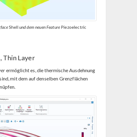
rface
Shell
und dem neuen Feature
Piezoelectric
 Thin Layer
yer
ermöglicht es, die thermische Ausdehnung
sind, mit dem auf denselben Grenzflächen
nüpfen.