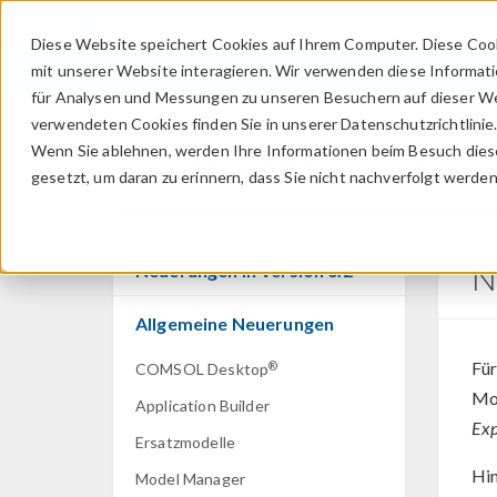
Diese Website speichert Cookies auf Ihrem Computer. Diese Coo
mit unserer Website interagieren. Wir verwenden diese Informat
für Analysen und Messungen zu unseren Besuchern auf dieser We
verwendeten Cookies finden Sie in unserer Datenschutzrichtlinie
Wenn Sie ablehnen, werden Ihre Informationen beim Besuch dieser
®
COMSOL Multiphysics
6
gesetzt, um daran zu erinnern, dass Sie nicht nachverfolgt werde
N
Neuerungen in Version 6.2
Allgemeine Neuerungen
Fü
®
COMSOL Desktop
Mod
Application Builder
Exp
Ersatzmodelle
Hin
Model Manager