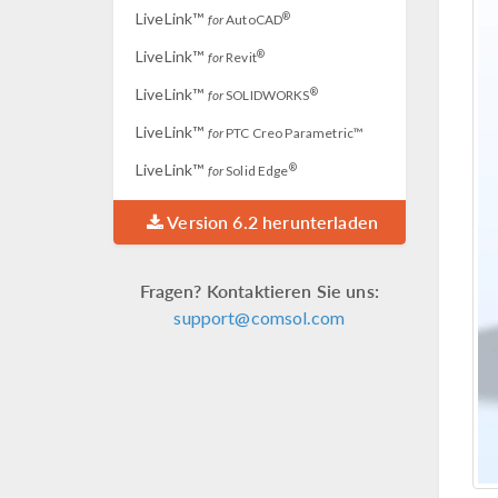
LiveLink™
®
for
AutoCAD
LiveLink™
®
for
Revit
LiveLink™
®
for
SOLIDWORKS
LiveLink™
for
PTC Creo Parametric™
LiveLink™
®
for
Solid Edge
Version 6.2 herunterladen
Fragen? Kontaktieren Sie uns:
support@comsol.com