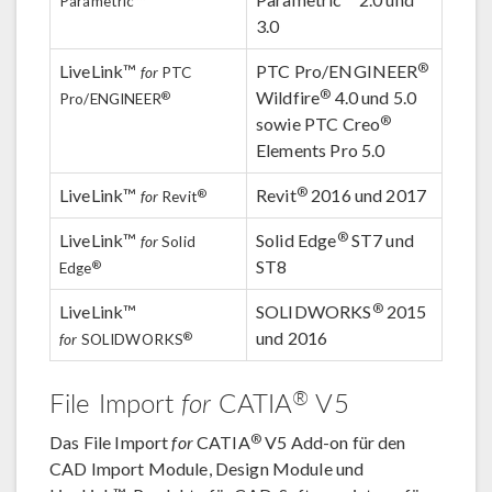
Parametric™
3.0
®
LiveLink™
PTC Pro/ENGINEER
for
PTC
®
Wildfire
4.0 und 5.0
®
Pro/ENGINEER
®
sowie PTC Creo
Elements Pro 5.0
®
LiveLink™
Revit
2016 und 2017
®
for
Revit
®
LiveLink™
Solid Edge
ST7 und
for
Solid
ST8
®
Edge
®
LiveLink™
SOLIDWORKS
2015
und 2016
®
for
SOLIDWORKS
®
File Import
for
CATIA
V5
®
Das File Import
for
CATIA
V5 Add-on für den
CAD Import Module, Design Module und