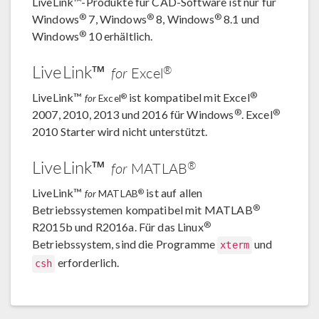
LiveLink™-Produkte für CAD-Software ist nur für
®
®
®
Windows
7, Windows
8, Windows
8.1 und
®
Windows
10 erhältlich.
LiveLink™
®
for
Excel
®
LiveLink™
ist kompatibel mit Excel
®
for
Excel
®
®
2007, 2010, 2013 und 2016 für Windows
. Excel
2010 Starter wird nicht unterstützt.
LiveLink™
®
for
MATLAB
LiveLink™
ist auf allen
®
for
MATLAB
®
Betriebssystemen kompatibel mit MATLAB
®
R2015b und R2016a. Für das Linux
Betriebssystem, sind die Programme
und
xterm
erforderlich.
csh