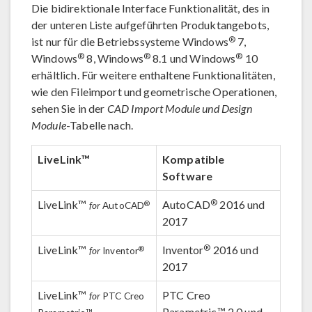
Die bidirektionale Interface Funktionalität, des in
der unteren Liste aufgeführten Produktangebots,
®
ist nur für die Betriebssysteme Windows
7,
®
®
®
Windows
8, Windows
8.1 und Windows
10
erhältlich. Für weitere enthaltene Funktionalitäten,
wie den Fileimport und geometrische Operationen,
sehen Sie in der
CAD Import Module und Design
Module
-Tabelle nach.
LiveLink™
Kompatible
Software
®
LiveLink™
AutoCAD
2016 und
®
for
AutoCAD
2017
®
LiveLink™
Inventor
2016 und
®
for
Inventor
2017
LiveLink™
PTC Creo
for
PTC Creo
Parametric™ 2.0 und