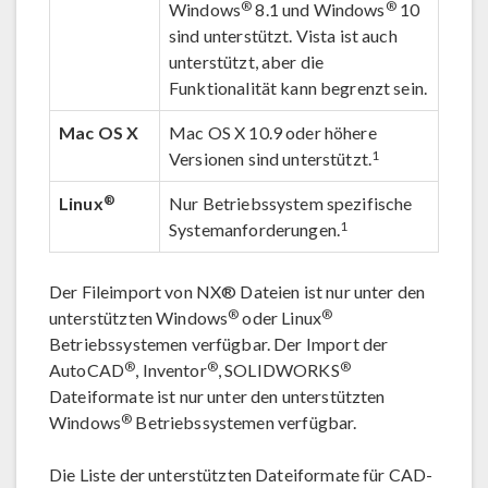
®
®
Windows
8.1 und Windows
10
sind unterstützt. Vista ist auch
unterstützt, aber die
Funktionalität kann begrenzt sein.
Mac OS X
Mac OS X 10.9 oder höhere
1
Versionen sind unterstützt.
®
Linux
Nur Betriebssystem spezifische
1
Systemanforderungen.
Der Fileimport von NX® Dateien ist nur unter den
®
®
unterstützten Windows
oder Linux
Betriebssystemen verfügbar. Der Import der
®
®
®
AutoCAD
, Inventor
, SOLIDWORKS
Dateiformate ist nur unter den unterstützten
®
Windows
Betriebssystemen verfügbar.
Die Liste der unterstützten Dateiformate für CAD-