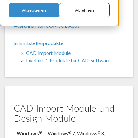
COMSOL Server™
Akzeptieren
Ablehnen
Ausführen von COMSOL-Apps
Schnittstellenprodukte
CAD Import Module
LiveLink™-Produkte für CAD-Software
CAD Import Module und
Design Module
®
®
®
Windows
Windows
7, Windows
8,