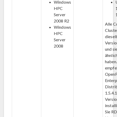
Windows
HPC
Server
2008 R2
Alle C
Windows
Cluste
HPC
diesel
Server
Versi
2008
und sie
ähnli
haben.
empfe
OpenF
Enterp
Distri
1.5.4.
Versio
instal
Sie R