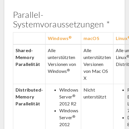
Parallel-
Systemvoraussetzungen
*
®
Windows
macOS
Linux
Shared-
Alle
Alle
Alle u
Memory
unterstützten
unterstützten
Linux
Parallelität
Versionen von
Versionen
Distri
®
Windows
von Mac OS
X
Distributed-
Windows
Nicht
®
Memory
Server
unterstützt
Parallelität
2012 R2
Windows
®
Server
2012