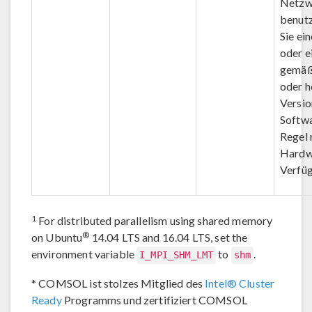
Netzw
benutz
Sie ei
oder e
gemäß
oder h
Versio
Softwa
Regel 
Hardw
Verfüg
1
For distributed parallelism using shared memory
®
on Ubuntu
14.04 LTS and 16.04 LTS, set the
environment variable
to
.
I_MPI_SHM_LMT
shm
*
COMSOL ist stolzes Mitglied des
Intel® Cluster
Ready
Programms und zertifiziert COMSOL