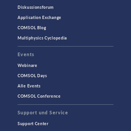
Particle Tracing in Strömungen
Diskussionsforum
Strömung in porösen Medien
Application Exchange
Wärmetransport
COMSOL Blog
Multiphysics Cyclopedia
STRUKTURMECHANIK &
AKUSTIK
Events
Akustik & Schwingungen
Materialmodelle
Webinare
MEMS & Piezoelektrische Elemente
COMSOL Days
Strukturdynamik
Alle Events
Strukturmechanik
COMSOL Conference
WISSENSCHAFT AKTUELL
Support und Service
TAGS
Support Center