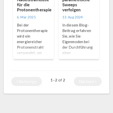
für die
Sweeps
Protonentherapie
verfolgen
6. Mär 2025
13. Aug 2024
Bei der
In diesem Blog-
Protonentherapie
Beitrag erfahren
wird ein
Sie, wie Sie
energiereicher
Eigenmoden bei
Protonenstrahl
der Durchführung
verwendet, um
einer
ionisierende
Modenanalyse
Strahlung an den
über viele
Behandlungsbereich
Parameterfälle
abzugeben. Hier
hinweg einfach
1–2
2
of
erfahren Sie, wie
identifizieren,
Vorherige
Nächste
Particle-Tracing-
sortieren und
Simulationen dazu
gruppieren können.
beitragen können,
diese
Behandlungsmethode