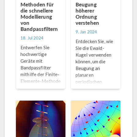
Beitrag mehr über
Methoden für
Beugung
die Möglichkeiten
die schnellere
höherer
zur Modellierung
Modellierung
Ordnung
von
von ESD in
verstehen
Bandpassfiltern
®
COMSOL
.
9. Jan 2024
18. Jul 2024
Entdecken Sie, wie
Entwerfen Sie
Sie die Ewald-
hochwertige
Kugel verwenden
Geräte mit
können, um die
Bandpassfilter
Beugung an
mithilfe der Finite-
planaren
Elemente-Methode
periodischen
im
Strukturen zu
Frequenzbereich?
untersuchen.
Hier finden Sie
(Interagieren Sie
einige Methoden,
direkt mit dem
mit denen Sie den
Modell, um ein
Modellierungsprozess
vollständiges Bild
beschleunigen
zu erhalten!)
können.