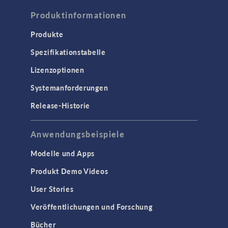
Produktinformationen
Korrosion und Korrosionsschutz
Verfahrenstechnik
Produkte
Spezifikationstabelle
COMSOL NOW
Lizenzoptionen
ELEKTROMAGNETIK
Systemanforderungen
Halbleiterbauelemente
Release-Historie
Hochfrequenz- und
Mikrowellentechnik
Niederfrequenz-Elektromagnetik
Anwendungsbeispiele
Plasmaphysik
Modelle und Apps
Strahlenoptik
Produkt Demo Videos
Verfolgung geladenener Teilchen
User Stories
Wellenoptik
Veröffentlichungen und Forschung
SCHNITTSTELLEN
Bücher