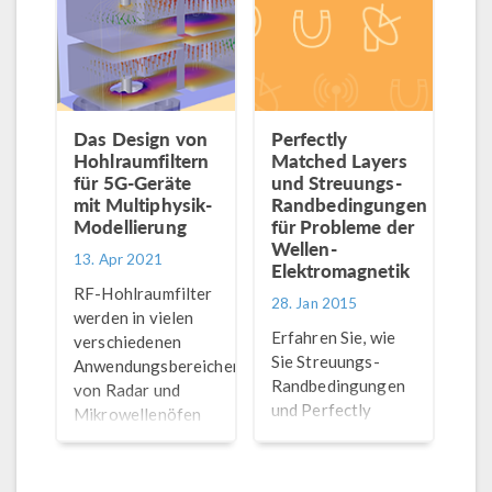
Uda-Antenne als
hypothetischer
Ersatz für einen
Ofen zum
Erwärmen von
Muffins verhält.
Das Design von
Perfectly
Hohlraumfiltern
Matched Layers
für 5G-Geräte
und Streuungs-
mit Multiphysik-
Randbedingungen
Modellierung
für Probleme der
Wellen-
13. Apr 2021
Elektromagnetik
RF-Hohlraumfilter
28. Jan 2015
werden in vielen
Erfahren Sie, wie
verschiedenen
Sie Streuungs-
Anwendungsbereichen,
Randbedingungen
von Radar und
und Perfectly
Mikrowellenöfen
Matched Layers
bis hin zu
verwenden können,
Teilchenbeschleunigern,
um Bereiche für Ihr
eingesetzt. Unter