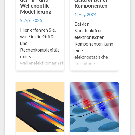
Wellenoptik-
Komponenten
Modellierung
1. Aug 2024
9. Apr 2025
Bei der
Hier erfahren Sie,
Konstruktion
wie Sie die Größe
elektronischer
und
Komponenten kann
Rechenkomplexität
eine
eines
elektrostatische
wellenelektromagnetischen
Entladung
Modells
(Electrostatic
vereinfachen und
Discharge, ESD)
reduzieren, indem
modelliert werden,
Sie dessen
um Erkenntnisse
Symmetrien nutzen.
darüber zu
gewinnen, wie
Schäden vermieden
werden können.
Erfahren Sie in
diesem Blog-