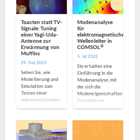
Toasten statt TV-
Modenanalyse
Signale: Tuning
für
einer Yagi-Uda-
elektromagnetische
Antenne zur
Wellenleiter in
®
Erwärmung von
COMSOL
Muffins
5. Jul 2022
29. Dez 2023
Sie erhalten eine
Sehen Sie, wie
Einführung in die
Modellierung und
Modenanalyse, mit
Simulation zum
der sich die
Testen einer
Modeneigenschaften
unkonventionellen
in komplexen
Erwärmungsmethode
Wellenleiterstrukturen
eingesetzt werden
untersuchen
können. Hier
lassen.
untersuchen wir,
wie sich eine Yagi-