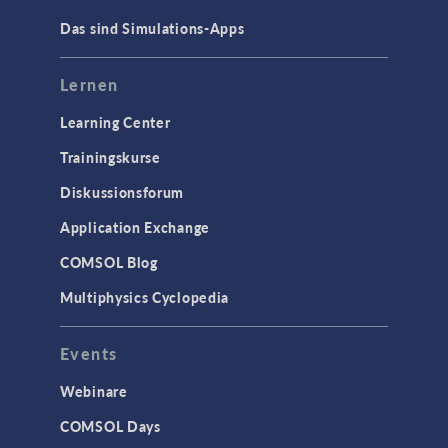
CAD-Import & LiveLink-Produkte für
Das sind Simulations-Apps
CAD
STRÖMUNG & WÄRME
Lernen
Computergestützte Fluiddynamik
Learning Center
(CFD)
Trainingskurse
Mikrofluidik
Particle Tracing in Strömungen
Diskussionsforum
Strömung in porösen Medien
Application Exchange
Wärmetransport
COMSOL Blog
Multiphysics Cyclopedia
STRUKTURMECHANIK &
AKUSTIK
Events
Akustik & Schwingungen
Materialmodelle
Webinare
MEMS & Piezoelektrische Elemente
COMSOL Days