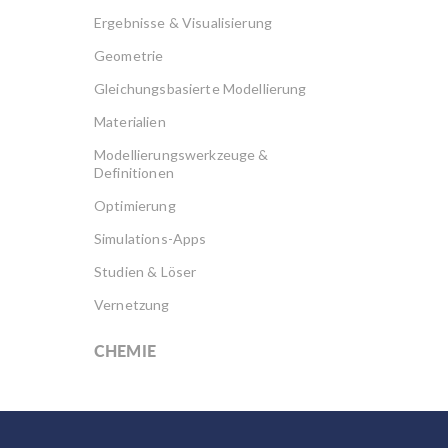
Ergebnisse & Visualisierung
Geometrie
Gleichungsbasierte Modellierung
Materialien
Modellierungswerkzeuge &
Definitionen
Optimierung
Simulations-Apps
Studien & Löser
Vernetzung
CHEMIE
Akku Design
Brennstoffzellen & Elektrolyseure
Elektrochemie