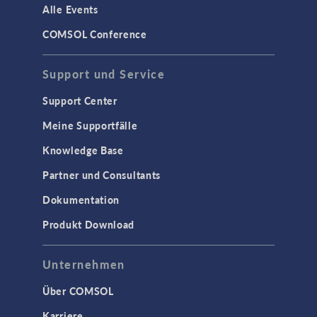
Strukturdynamik
Alle Events
Strukturmechanik
COMSOL Conference
WISSENSCHAFT AKTUELL
Support und Service
TAGS
Support Center
Meine Supportfälle
Knowledge Base
3D-Druck
Partner und Consultants
AC/DC Module
Dokumentation
Acoustics Module
Produkt Download
Ausgewählte Wissenschaftler
Battery Design Module
Unternehmen
Bioengineering
Über COMSOL
CFD Module
Karriere