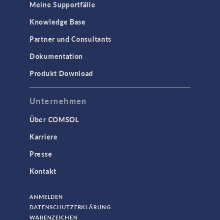
Meine Supportfälle
Knowledge Base
3D-Druck
Partner und Consultants
AC/DC Module
Dokumentation
Acoustics Module
Produkt Download
Ausgewählte Wissenschaftler
Battery Design Module
Unternehmen
Bioengineering
Über COMSOL
CFD Module
Karriere
Chemical Reaction Engineering Module
Presse
Corrosion Module
Kontakt
Electrochemistry Module
Fatigue Module
ANMELDEN
Fuel Cell & Electrolyzer Module
DATENSCHUTZERKLÄRUNG
WARENZEICHEN
Geomechanics Module