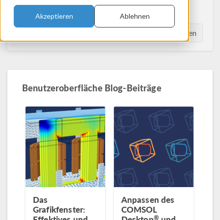
Pro Seite:
Akzeptieren
Ablehnen
Suchen
Benutzeroberfläche Blog-Beiträge
Das
Anpassen des
Grafikfenster:
COMSOL
®
Effektives und
Desktop
und