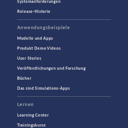
Systemanforderungen
Halbleiterbauelemente
Release-Historie
Hochfrequenz- und
Mikrowellentechnik
Niederfrequenz-Elektromagnetik
Anwendungsbeispiele
Plasmaphysik
Modelle und Apps
Strahlenoptik
Produkt Demo Videos
Verfolgung geladenener Teilchen
User Stories
Wellenoptik
Veröffentlichungen und Forschung
SCHNITTSTELLEN
Bücher
CAD-Import & LiveLink-Produkte für
Das sind Simulations-Apps
CAD
STRÖMUNG & WÄRME
Lernen
Computergestützte Fluiddynamik
Learning Center
(CFD)
Trainingskurse
Mikrofluidik