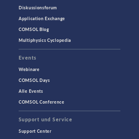
Particle Tracing in Strömungen
Diskussionsforum
Strömung in porösen Medien
Application Exchange
Wärmetransport
COMSOL Blog
Multiphysics Cyclopedia
STRUKTURMECHANIK &
AKUSTIK
Events
Akustik & Schwingungen
Materialmodelle
Webinare
MEMS & Piezoelektrische Elemente
COMSOL Days
Strukturdynamik
Alle Events
Strukturmechanik
COMSOL Conference
WISSENSCHAFT AKTUELL
Support und Service
TAGS
Support Center