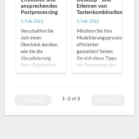
ansprechendes
Erlernen von
Postprocessing
Tastenkombinationen
1. Feb 2022
1. Feb 2022
Verschaffen Sie
Möchten Sie Ihre
sich einen
Modellierungsprozesse
Überblick darüber,
effizienter
wie Sie die
gestalten? Sehen
Visualisierung
Sie sich diese Tipps
Ihrer Ergebnisse
zur Anpassung des
®
mit dem einfach zu
COMSOL Desktop
bedienenden
sowie eine Reihe
Grafikfenster und
nützlicher
der dazugehörigen
Tastenkombinationen
1–2
2
of
Symbolleiste in
an.
Vorherige
Nächste
COMSOL
Multiphysics
verbessern können.