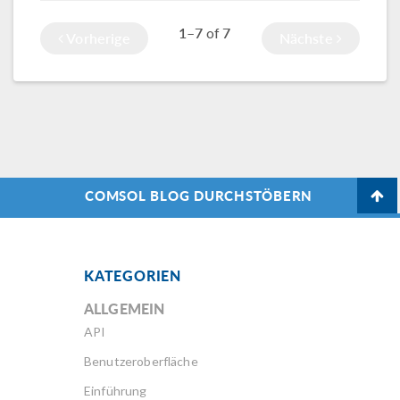
müssen wir
1–7
7
of
effiziente und
Vorherige
Nächste
optimierte
Batteriemanagementsysteme
entwerfen.
COMSOL BLOG DURCHSTÖBERN
KATEGORIEN
ALLGEMEIN
API
Benutzeroberfläche
Einführung