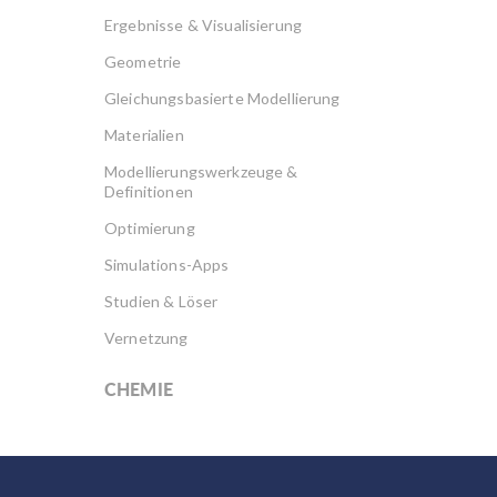
Ergebnisse & Visualisierung
Geometrie
Gleichungsbasierte Modellierung
Materialien
Modellierungswerkzeuge &
Definitionen
Optimierung
Simulations-Apps
Studien & Löser
Vernetzung
CHEMIE
Akku Design
Brennstoffzellen & Elektrolyseure
Elektrochemie