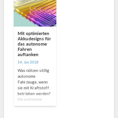
verwendeten
dieses Konzept
Akkupacks kann
mithilfe der
dies ein Problem
Simulation.
sein…
Mit optimierten
Akkudesigns für
das autonome
Fahren
auftanken
14. Jun 2018
Was nützen völlig
autonome
Fahrzeuge, wenn
sie mit Kraftstoff
betrieben werden?
Um autonome
Hybrid- und
Elektrofahrzeuge
zu entwickeln,