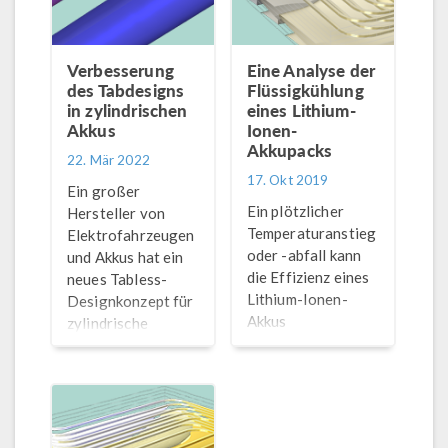
Verbesserung
Eine Analyse der
des Tabdesigns
Flüssigkühlung
in zylindrischen
eines Lithium-
Akkus
Ionen-
Akkupacks
22. Mär 2022
17. Okt 2019
Ein großer
Ein plötzlicher
Hersteller von
Temperaturanstieg
Elektrofahrzeugen
oder -abfall kann
und Akkus hat ein
die Effizienz eines
neues Tabless-
Lithium-Ionen-
Designkonzept für
Akkus
zylindrische
beeinträchtigen.
Lithium-Ionen-
Für die in
Akkus angekündigt.
Elektrofahrzeugen
In diesem Blog-
und anderen
Beitrag
Anwendungsbereichen
untersuchen wir