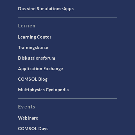
CAD-Import & LiveLink-Produkte für
Das sind Simulations-Apps
CAD
STRÖMUNG & WÄRME
Lernen
Computergestützte Fluiddynamik
Learning Center
(CFD)
Trainingskurse
Mikrofluidik
Particle Tracing in Strömungen
Diskussionsforum
Strömung in porösen Medien
Application Exchange
Wärmetransport
COMSOL Blog
Multiphysics Cyclopedia
STRUKTURMECHANIK &
AKUSTIK
Events
Akustik & Schwingungen
Materialmodelle
Webinare
MEMS & Piezoelektrische Elemente
COMSOL Days