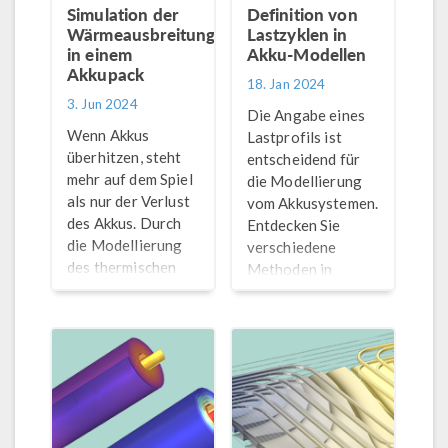
Simulation der
Definition von
Wärmeausbreitung
Lastzyklen in
in einem
Akku-Modellen
Akkupack
18. Jan 2024
3. Jun 2024
Die Angabe eines
Wenn Akkus
Lastprofils ist
überhitzen, steht
entscheidend für
mehr auf dem Spiel
die Modellierung
als nur der Verlust
vom Akkusystemen.
des Akkus. Durch
Entdecken Sie
die Modellierung
verschiedene
des thermischen
Methoden in
Durchgehens
®
COMSOL Multiphysics
können Sie
und dem Battery
Probleme
Design Module.
verhindern, bevor
sie entstehen.