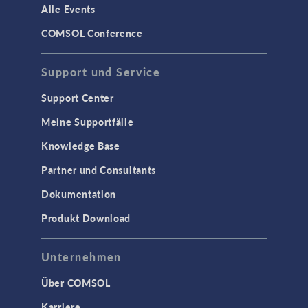
Strukturdynamik
Alle Events
Strukturmechanik
COMSOL Conference
WISSENSCHAFT AKTUELL
Support und Service
TAGS
Support Center
Meine Supportfälle
Knowledge Base
3D-Druck
Partner und Consultants
AC/DC Module
Dokumentation
Acoustics Module
Produkt Download
Ausgewählte Wissenschaftler
Battery Design Module
Unternehmen
Bioengineering
Über COMSOL
CFD Module
Karriere