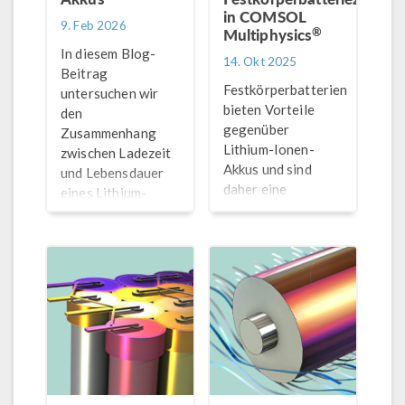
in COMSOL
9. Feb 2026
®
Multiphysics
In diesem Blog-
14. Okt 2025
Beitrag
Festkörperbatterien
untersuchen wir
bieten Vorteile
den
gegenüber
Zusammenhang
Lithium-Ionen-
zwischen Ladezeit
Akkus und sind
und Lebensdauer
daher eine
eines Lithium-
vielversprechende
Ionen-Akkus
Technologie für
mithilfe des
Elektrofahrzeuge.
Optimization
Simulationen
Module in
können
COMSOL
Batterieentwicklern
Multiphysics.
dabei helfen,
Herausforderungen
beim Design zu
untersuchen.