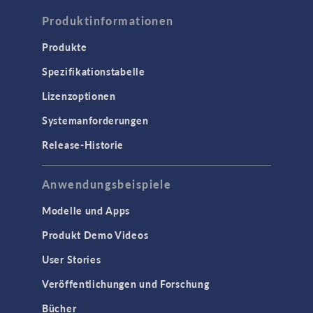
Produktinformationen
Korrosion und Korrosionsschutz
Verfahrenstechnik
Produkte
Spezifikationstabelle
COMSOL NOW
Lizenzoptionen
ELEKTROMAGNETIK
Systemanforderungen
Halbleiterbauelemente
Release-Historie
Hochfrequenz- und
Mikrowellentechnik
Niederfrequenz-Elektromagnetik
Anwendungsbeispiele
Plasmaphysik
Modelle und Apps
Strahlenoptik
Produkt Demo Videos
Verfolgung geladenener Teilchen
User Stories
Wellenoptik
Veröffentlichungen und Forschung
SCHNITTSTELLEN
Bücher