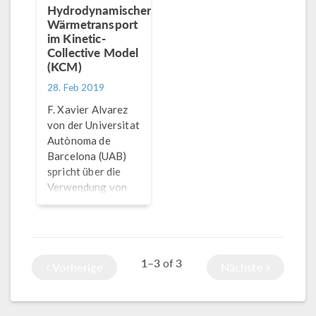
Hydrodynamischer
Wärmetransport
im Kinetic-
Collective Model
(KCM)
28. Feb 2019
F. Xavier Alvarez
von der Universitat
Autònoma de
Barcelona (UAB)
spricht über die
Verwendung von
®
COMSOL Multiphysics
zur Modellierung
des
Wärmetransports
1–3
3
of
auf der Nanoskala
Vorherige
Nächste
und zum besseren
Verständnis von
Transportprozessen.