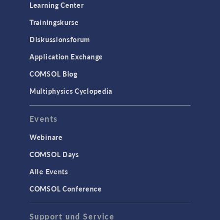
Learning Center
(CFD)
Trainingskurse
Mikrofluidik
Particle Tracing in Strömungen
Diskussionsforum
Strömung in porösen Medien
Application Exchange
Wärmetransport
COMSOL Blog
Multiphysics Cyclopedia
STRUKTURMECHANIK &
AKUSTIK
Events
Akustik & Schwingungen
Materialmodelle
Webinare
MEMS & Piezoelektrische Elemente
COMSOL Days
Strukturdynamik
Alle Events
Strukturmechanik
COMSOL Conference
WISSENSCHAFT AKTUELL
Support und Service