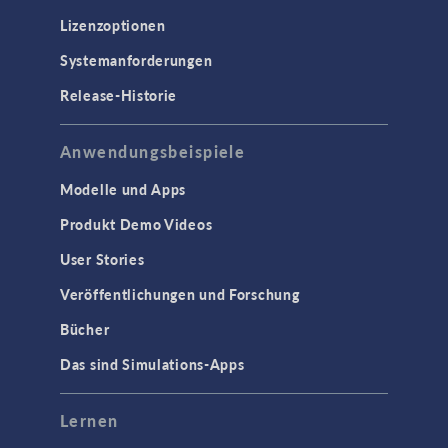
Lizenzoptionen
ELEKTROMAGNETIK
Systemanforderungen
Halbleiterbauelemente
Release-Historie
Hochfrequenz- und
Mikrowellentechnik
Niederfrequenz-Elektromagnetik
Anwendungsbeispiele
Plasmaphysik
Modelle und Apps
Strahlenoptik
Produkt Demo Videos
Verfolgung geladenener Teilchen
User Stories
Wellenoptik
Veröffentlichungen und Forschung
SCHNITTSTELLEN
Bücher
CAD-Import & LiveLink-Produkte für
Das sind Simulations-Apps
CAD
STRÖMUNG & WÄRME
Lernen
Computergestützte Fluiddynamik