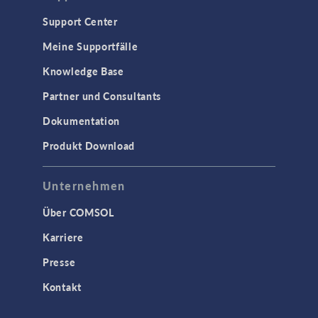
TAGS
Support Center
Meine Supportfälle
Knowledge Base
3D-Druck
Partner und Consultants
AC/DC Module
Dokumentation
Acoustics Module
Produkt Download
Ausgewählte Wissenschaftler
Battery Design Module
Unternehmen
Bioengineering
Über COMSOL
CFD Module
Karriere
Chemical Reaction Engineering Module
Presse
Corrosion Module
Kontakt
Electrochemistry Module
Fatigue Module