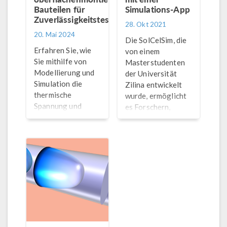
Bauteilen für
Simulations-App
Zuverlässigkeitstests
28. Okt 2021
20. Mai 2024
Die SolCelSim, die
Erfahren Sie, wie
von einem
Sie mithilfe von
Masterstudenten
Modellierung und
der Universität
Simulation die
Zilina entwickelt
thermische
wurde, ermöglicht
Spannung und
es Forschern,
hygroskopische
Solarzellendesigns
Quellung eines
zu simulieren ohne
oberflächenmontierten
mit
Bauelements durch
Simulationssoftware
die 3
vertraut zu sein.
Vorkonditionierungsphasen
analysieren
können.