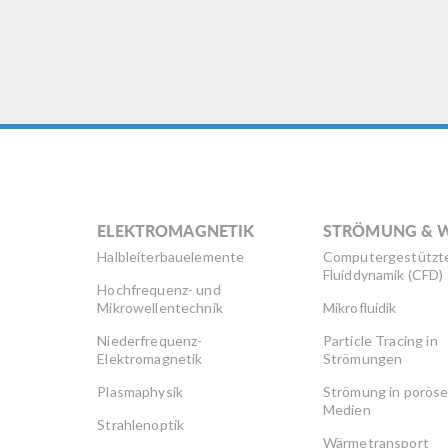
ELEKTROMAGNETIK
STRÖMUNG & 
Halbleiterbauelemente
Computergestützt
Fluiddynamik (CFD)
Hochfrequenz- und
Mikrowellentechnik
Mikrofluidik
Niederfrequenz-
Particle Tracing in
Elektromagnetik
Strömungen
Plasmaphysik
Strömung in porös
Medien
Strahlenoptik
Wärmetransport