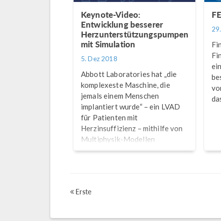
Keynote-Video:
FE
Entwicklung besserer
29
Herzunterstützungspumpen
mit Simulation
Fi
Fi
5. Dez 2018
ei
Abbott Laboratories hat „die
be
komplexeste Maschine, die
vo
jemals einem Menschen
da
implantiert wurde“ – ein LVAD
für Patienten mit
Herzinsuffizienz – mithilfe von
Multiphysik-Modellen
entwickelt. Das Ergebnis?
Gerettete Leben.
Erste