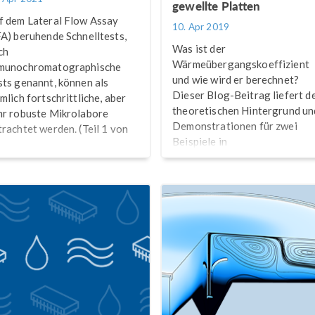
gewellte Platten
f dem Lateral Flow Assay
10. Apr 2019
FA) beruhende Schnelltests,
Was ist der
ch
Wärmeübergangskoeffizient
munochromatographische
und wie wird er berechnet?
sts genannt, können als
Dieser Blog-Beitrag liefert d
mlich fortschrittliche, aber
theoretischen Hintergrund un
hr robuste Mikrolabore
Demonstrationen für zwei
trachtet werden. (Teil 1 von
Beispiele in
®
COMSOL Multiphysics
.