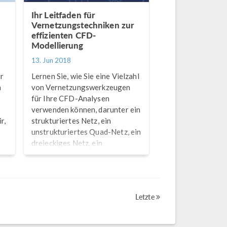
Ihr Leitfaden für
Vernetzungstechniken zur
effizienten CFD-
Modellierung
13. Jun 2018
ir
Lernen Sie, wie Sie eine Vielzahl
n
von Vernetzungswerkzeugen
für Ihre CFD-Analysen
verwenden können, darunter ein
r,
strukturiertes Netz, ein
r
unstrukturiertes Quad-Netz, ein
dreieckiges Netz, ein
tetraedrisches Netz, ein
extrudiertes Netz, ein
Randschichtnetz und weitere.
Letzte