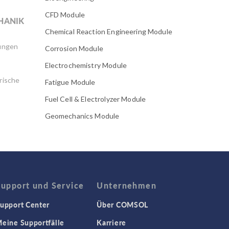
CFD Module
HANIK
Chemical Reaction Engineering Module
ungen
Corrosion Module
Electrochemistry Module
rische
Fatigue Module
Fuel Cell & Electrolyzer Module
Geomechanics Module
Granular Flow Module
Heat Transfer Module
IoT
Konferenz
Support und Service
Unternehmen
Lebensmittelwissenschaft
upport Center
Über COMSOL
MEMS Module
eine Supportfälle
Karriere