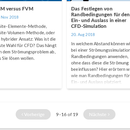
M versus FVM
Das Festlegen von
Randbedingungen für den
. Nov 2018
Ein- und Auslass in einer
CFD-Simulation
nite-Elemente-Methode,
nite-Volumen-Methode, oder
20. Aug 2018
n hybrider Ansatz: Was ist die
In welchem Abstand können w
ste Wahl für CFD? Das hängt
bei einer Strömungssimulatio
n dem Strömungsproblem ab,
Randbedingungen anwenden,
s Sie lösen wollen.
ohne dass diese die Strömung
beeinflussen? Hier erörtern wi
wie man Randbedingungen fü
Ein- und Auslass platziert.
Vorherige
9–16
19
Nächste
of