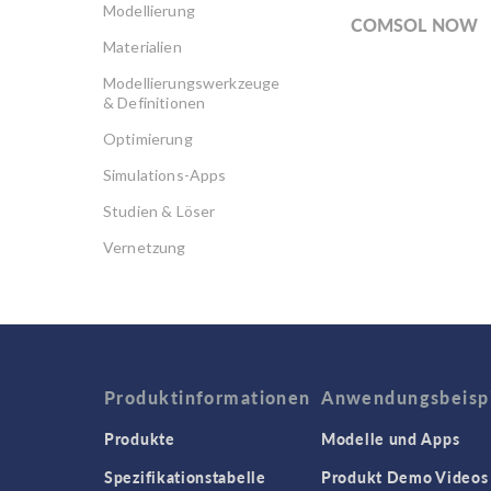
Modellierung
COMSOL NOW
Materialien
Modellierungswerkzeuge
& Definitionen
Optimierung
Simulations-Apps
Studien & Löser
Vernetzung
Produktinformationen
Anwendungsbeisp
Produkte
Modelle und Apps
Spezifikationstabelle
Produkt Demo Videos