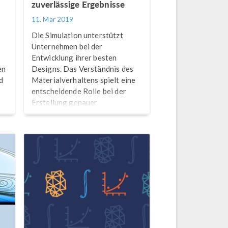
zuverlässige Ergebnisse
11. Mär 2019
Die Simulation unterstützt
Unternehmen bei der
Entwicklung ihrer besten
en
Designs. Das Verständnis des
d
Materialverhaltens spielt eine
entscheidende Rolle bei der
Erstellung genauer
Simulationen. Hier erfahren Sie,
wie Veryst Tests und FSI-
Simulationen kombiniert.