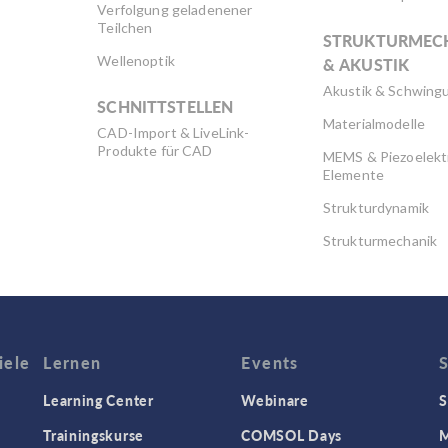
Verfolgung geladenener
Teilchen
STRUKTURMEC
Wellenoptik
& AKUSTIK
Akustik & Schwing
SCHNITTSTELLEN
Materialmodelle
CAD-Import & LiveLink-
Produkte für CAD
MEMS & Piezoelekt
Elemente
Strukturdynamik
Strukturmechanik
WISSENSCHAFT
AKTUELL
iele
Lernen
Events
Learning Center
Webinare
S
Trainingskurse
COMSOL Days
M