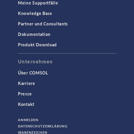
Meine Supportfälle
Knowledge Base
3D-Druck
Partner und Consultants
AC/DC Module
Dokumentation
Acoustics Module
Produkt Download
Ausgewählte Wissenschaftler
Battery Design Module
Unternehmen
Bioengineering
Über COMSOL
CFD Module
Karriere
Chemical Reaction Engineering Module
Presse
Corrosion Module
Kontakt
Electrochemistry Module
Fatigue Module
ANMELDEN
Fuel Cell & Electrolyzer Module
DATENSCHUTZERKLÄRUNG
WARENZEICHEN
Geomechanics Module