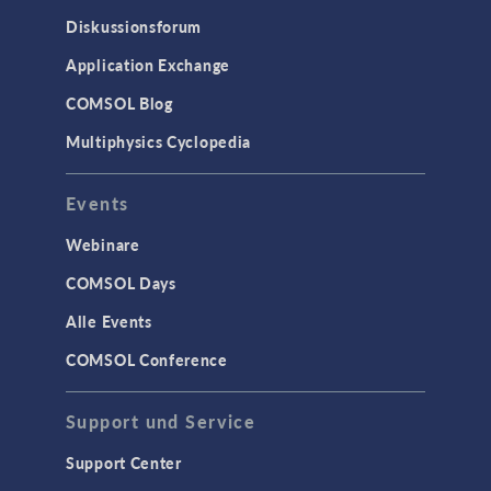
Particle Tracing in Strömungen
Diskussionsforum
Strömung in porösen Medien
Application Exchange
Wärmetransport
COMSOL Blog
Multiphysics Cyclopedia
STRUKTURMECHANIK &
AKUSTIK
Events
Akustik & Schwingungen
Materialmodelle
Webinare
MEMS & Piezoelektrische Elemente
COMSOL Days
Strukturdynamik
Alle Events
Strukturmechanik
COMSOL Conference
WISSENSCHAFT AKTUELL
Support und Service
TAGS
Support Center