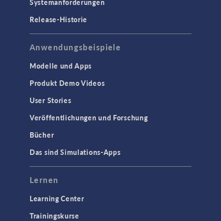
Systemanforderungen
Halbleiterbauelemente
Release-Historie
Hochfrequenz- und
Mikrowellentechnik
Niederfrequenz-Elektromagnetik
Anwendungsbeispiele
Plasmaphysik
Modelle und Apps
Strahlenoptik
Produkt Demo Videos
Verfolgung geladenener Teilchen
User Stories
Wellenoptik
Veröffentlichungen und Forschung
SCHNITTSTELLEN
Bücher
CAD-Import & LiveLink-Produkte für
Das sind Simulations-Apps
CAD
STRÖMUNG & WÄRME
Lernen
Computergestützte Fluiddynamik
Learning Center
(CFD)
Trainingskurse
Mikrofluidik