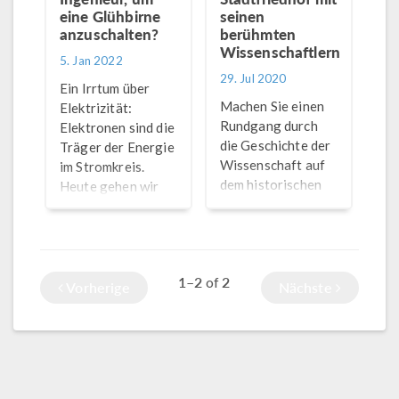
eine Glühbirne
seinen
anzuschalten?
berühmten
Wissenschaftlern
5. Jan 2022
29. Jul 2020
Ein Irrtum über
Machen Sie einen
Elektrizität:
Rundgang durch
Elektronen sind die
die Geschichte der
Träger der Energie
Wissenschaft auf
im Stromkreis.
dem historischen
Heute gehen wir
Stadtfriedhof in
dieser Theorie mit
Göttingen,
einer Simulation
Deutschland, und
auf den Grund.
lernen Sie einige
1–2
2
of
der größten
Vorherige
Nächste
wissenschaftlichen
Helden des
zwanzigsten
Jahrhunderts
kennen.