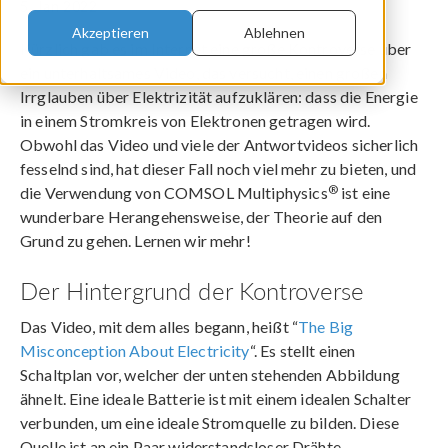
5. Jan 2022
Akzeptieren
Ablehnen
Kürzlich gab es im Internet eine große Kontroverse über
ein unterhaltsames Video, das versucht, einen großen
Irrglauben über Elektrizität aufzuklären: dass die Energie
in einem Stromkreis von Elektronen getragen wird.
Obwohl das Video und viele der Antwortvideos sicherlich
fesselnd sind, hat dieser Fall noch viel mehr zu bieten, und
®
die Verwendung von COMSOL Multiphysics
ist eine
wunderbare Herangehensweise, der Theorie auf den
Grund zu gehen. Lernen wir mehr!
Der Hintergrund der Kontroverse
Das Video, mit dem alles begann, heißt “
The Big
Misconception About Electricity
“. Es stellt einen
Schaltplan vor, welcher der unten stehenden Abbildung
ähnelt. Eine ideale Batterie ist mit einem idealen Schalter
verbunden, um eine ideale Stromquelle zu bilden. Diese
Quelle ist an ein Paar widerstandsloser Drähte