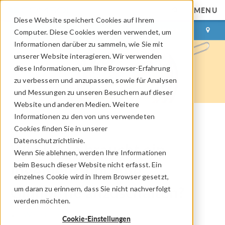
MENU
Diese Website speichert Cookies auf Ihrem
ANMELDEN
KONTAKT
Computer. Diese Cookies werden verwendet, um
Informationen darüber zu sammeln, wie Sie mit
unserer Website interagieren. Wir verwenden
diese Informationen, um Ihre Browser-Erfahrung
zu verbessern und anzupassen, sowie für Analysen
und Messungen zu unseren Besuchern auf dieser
Website und anderen Medien. Weitere
Informationen zu den von uns verwendeten
Cookies finden Sie in unserer
COMSOL Blog
Datenschutzrichtlinie.
Wie lange braucht ein
Wenn Sie ablehnen, werden Ihre Informationen
beim Besuch dieser Website nicht erfasst. Ein
Ingenieur, um eine
einzelnes Cookie wird in Ihrem Browser gesetzt,
Glühbirne anzuschalten?
um daran zu erinnern, dass Sie nicht nachverfolgt
werden möchten.
Von
Walter Frei
Cookie-Einstellungen