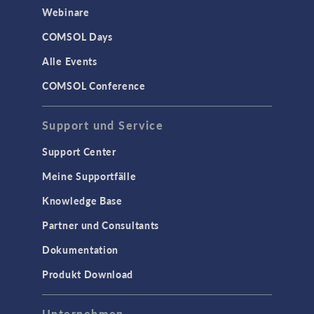
Materialmodelle
Webinare
MEMS & Piezoelektrische Elemente
COMSOL Days
Strukturdynamik
Alle Events
Strukturmechanik
COMSOL Conference
WISSENSCHAFT AKTUELL
Support und Service
TAGS
Support Center
Meine Supportfälle
Knowledge Base
3D-Druck
Partner und Consultants
AC/DC Module
Dokumentation
Acoustics Module
Produkt Download
Ausgewählte Wissenschaftler
Battery Design Module
Unternehmen