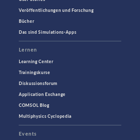
Wellenoptik
Veröffentlichungen und Forschung
SCHNITTSTELLEN
Bücher
CAD-Import & LiveLink-Produkte für
Das sind Simulations-Apps
CAD
STRÖMUNG & WÄRME
Lernen
Computergestützte Fluiddynamik
Learning Center
(CFD)
Trainingskurse
Mikrofluidik
Diskussionsforum
Particle Tracing in Strömungen
Strömung in porösen Medien
Application Exchange
Wärmetransport
COMSOL Blog
Multiphysics Cyclopedia
STRUKTURMECHANIK &
AKUSTIK
Events
Akustik & Schwingungen