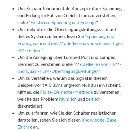
Um ein paar fundamentale Konzepte über Spannung
und Erdung im Fall von Gleichstrom zu verstehen,
siehe “
Existieren Spannung und Erdung?
“
Um mehr über die Übertragungsleitungssicht auf
dieses System zu lernen, lesen Sie “
Spannung und
Erdung während des Modellierens von wellenartigen
EM-Feldern
“
Um die Anregung über Lumped Port und Lumped
Element zu verstehen, siehe “
Modellieren von TEM-
und Quasi-TEM-Übertragungsleitungen
“
Um zu verstehen, warum das Signal in diesem
Beispiel vor t = 3,33 ns ungleich Null zu sein scheint,
hilft es, die
Finite-Elemente-Methode
zu verstehen,
welche das Problem
räumlich
und
zeitlich
diskretisiert.
Um zu erfahren, wie Sie den Schalter realistischer
darstellen, sehen Sie sich diesen
Knowledge-Base-
Eintrag
an.