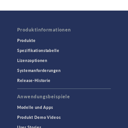
Akku Design
Brennstoffzellen & Elektrolyseure
Elektrochemie
Produktinformationen
Korrosion und Korrosionsschutz
Verfahrenstechnik
Produkte
Spezifikationstabelle
COMSOL NOW
Lizenzoptionen
ELEKTROMAGNETIK
Systemanforderungen
Halbleiterbauelemente
Release-Historie
Hochfrequenz- und
Mikrowellentechnik
Anwendungsbeispiele
Niederfrequenz-Elektromagnetik
Plasmaphysik
Modelle und Apps
Strahlenoptik
Produkt Demo Videos
Verfolgung geladenener Teilchen
User Stories