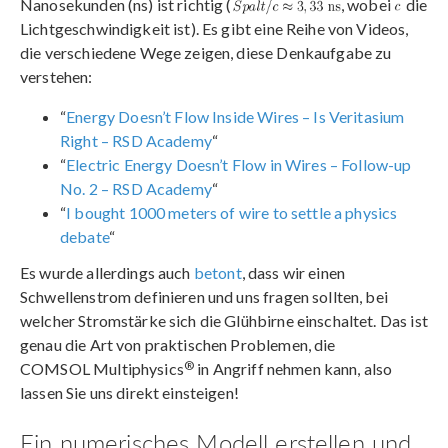
Nanosekunden (ns) ist richtig (
, wobei
die
Lichtgeschwindigkeit ist). Es gibt eine Reihe von Videos,
die verschiedene Wege zeigen, diese Denkaufgabe zu
verstehen:
“
Energy Doesn’t Flow Inside Wires – Is Veritasium
Right – RSD Academy
“
“
Electric Energy Doesn’t Flow in Wires – Follow-up
No. 2 – RSD Academy
“
“
I bought 1000 meters of wire to settle a physics
debate
“
Es wurde allerdings auch
betont
, dass wir einen
Schwellenstrom definieren und uns fragen sollten, bei
welcher Stromstärke sich die Glühbirne einschaltet. Das ist
genau die Art von praktischen Problemen, die
®
COMSOL Multiphysics
in Angriff nehmen kann, also
lassen Sie uns direkt einsteigen!
Ein numerisches Modell erstellen und