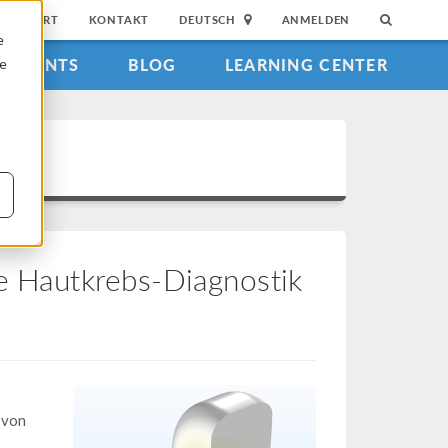
SUPPORT
KONTAKT
DEUTSCH
ANMELDEN
e
EVENTS
BLOG
LEARNING CENTER
ie
ie Hautkrebs-Diagnostik
 von