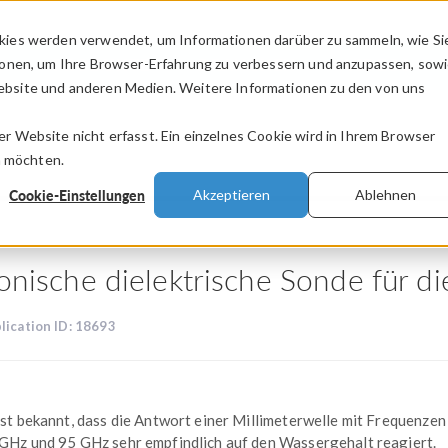
kies werden verwendet, um Informationen darüber zu sammeln, wie Si
PRODUKTE
BRANCHEN
VIDEOS
ionen, um Ihre Browser-Erfahrung zu verbessern und anzupassen, sow
bsite und anderen Medien. Weitere Informationen zu den von uns
.
 Website nicht erfasst. Ein einzelnes Cookie wird in Ihrem Browser
n möchten.
Cookie-Einstellungen
Akzeptieren
Ablehnen
onische dielektrische Sonde für d
lication ID: 18693
ist bekannt, dass die Antwort einer Millimeterwelle mit Frequenzen
GHz und 95 GHz sehr empfindlich auf den Wassergehalt reagiert.