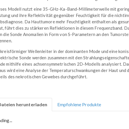
ses Modell nutzt eine 35-GHz-Ka-Band-Millimeterwelle mit gerin
stung und ihre Reflektivität gegenüber Feuchtigkeit für die nichtin
bsdiagnose. Da Hauttumore mehr Feuchtigkeit enthalten als gesu
t, führt dies zu stärkeren Reflektionen in diesem Frequenzband. D
n die Sonde Anomalien in Form von S-Parametern an den Tumorste
ennen.
 kreisförmiger Wellenleiter in der dominanten Mode und eine koni
lektrische Sonde werden zusammen mit den Strahlungseigenschaft
de mithilfe eines achsensymmetrischen 2D-Modells analysiert. D
aus wird eine Analyse der Temperaturschwankungen der Haut und 
eils des nekrotischen Gewebes durchgeführt.
Dateien herunterladen
Empfohlene Produkte
ding...