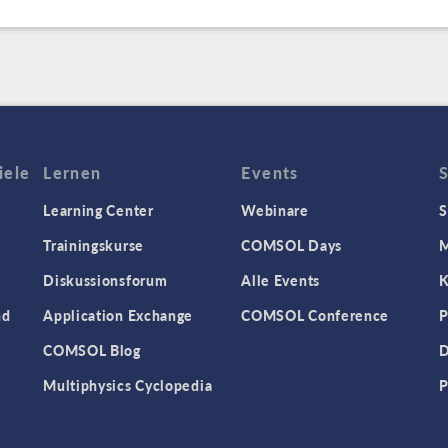
iele
Lernen
Events
Learning Center
Webinare
S
Trainingskurse
COMSOL Days
M
Diskussionsforum
Alle Events
K
nd
Application Exchange
COMSOL Conference
P
COMSOL Blog
D
Multiphysics Cyclopedia
P