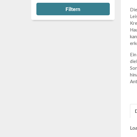
Filtern
Die
Lei
Kre
Hau
kan
erk
Ein
die
Son
hin
Ant
Loa