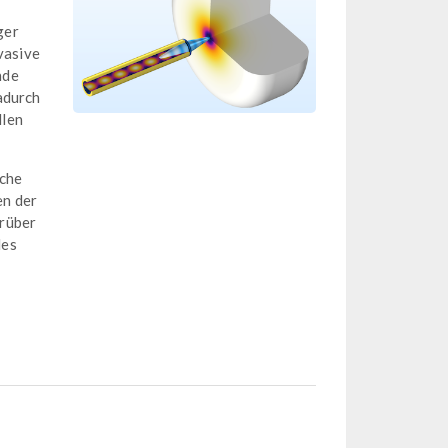
ger
vasive
nde
adurch
llen
sche
en der
arüber
des