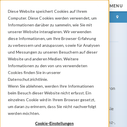
MENU
Diese Website speichert Cookies auf Ihrem
ANMELDEN
KONTAKT
Computer. Diese Cookies werden verwendet, um
Informationen darüber zu sammeln, wie Sie mit
unserer Website interagieren. Wir verwenden
Produktpalette
RF Module
diese Informationen, um Ihre Browser-Erfahrung
zu verbessern und anzupassen, sowie für Analysen
und Messungen zu unseren Besuchern auf dieser
RF Module
Website und anderen Medien. Weitere
Informationen zu den von uns verwendeten
Optimieren Sie Mikrowellen- und
Cookies finden Sie in unserer
Millimeterwellen-Designs
Datenschutzrichtlinie.
Wenn Sie ablehnen, werden Ihre Informationen
Das RF Module unterstützt Sie bei der Optimierung von
beim Besuch dieser Website nicht erfasst. Ein
Designs, indem es Effekte wie die Ausbreitung
einzelnes Cookie wird in Ihrem Browser gesetzt,
elektromagnetischer Wellen und Resonanzeffekte in
um daran zu erinnern, dass Sie nicht nachverfolgt
Hochfrequenzanwendungen untersucht. Verwenden Sie
werden möchten.
das RF Module, um das Verhalten von Bauteilen zu
verstehen und vorherzusagen, die in der Hochfrequenz-,
Cookie-Einstellungen