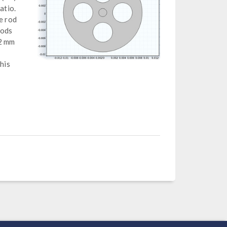
atio.
e rod
rods
12 mm
This