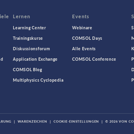
iele
Lernen
Events
Learning Center
Webinare
S
Trainingskurse
COMSOL Days
M
Diskussionsforum
Alle Events
K
nd
Application Exchange
COMSOL Conference
P
COMSOL Blog
D
Multiphysics Cyclopedia
P
ÄRUNG
|
WARENZEICHEN
|
COOKIE-EINSTELLUNGEN
|
© 2026 VON C