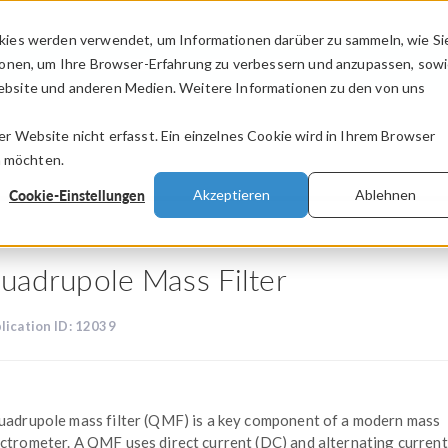
kies werden verwendet, um Informationen darüber zu sammeln, wie Si
PRODUKTE
BRANCHEN
VIDEOS
ionen, um Ihre Browser-Erfahrung zu verbessern und anzupassen, sow
bsite und anderen Medien. Weitere Informationen zu den von uns
.
 Website nicht erfasst. Ein einzelnes Cookie wird in Ihrem Browser
n möchten.
Cookie-Einstellungen
Akzeptieren
Ablehnen
uadrupole Mass Filter
lication ID: 12039
uadrupole mass filter (QMF) is a key component of a modern mass
ctrometer. A QMF uses direct current (DC) and alternating current