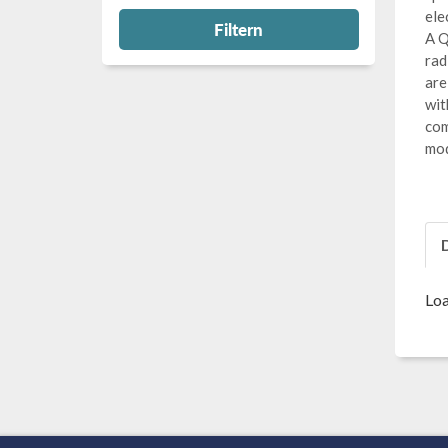
ele
Filtern
A Q
rad
are
wit
com
mod
Loa