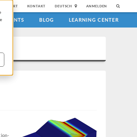
SUPPORT
KONTAKT
DEUTSCH
ANMELDEN
e
EVENTS
BLOG
LEARNING CENTER
ie
tion-