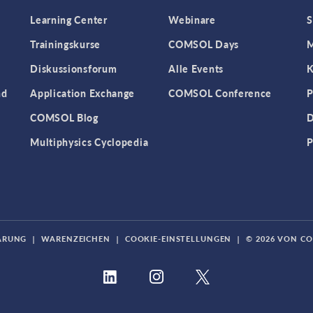
Learning Center
Webinare
S
Trainingskurse
COMSOL Days
M
Diskussionsforum
Alle Events
K
nd
Application Exchange
COMSOL Conference
P
COMSOL Blog
D
Multiphysics Cyclopedia
P
ÄRUNG
|
WARENZEICHEN
|
COOKIE-EINSTELLUNGEN
|
© 2026 VON C