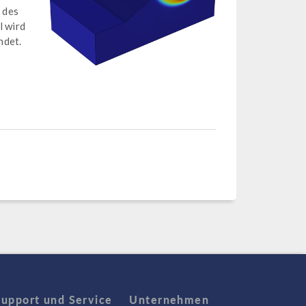
 des
l wird
ndet.
Support und Service
Unternehmen