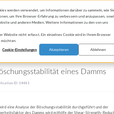
kies werden verwendet, um Informationen darüber zu sammeln, wie Si
PRODUKTE
BRANCHEN
VIDEOS
ionen, um Ihre Browser-Erfahrung zu verbessern und anzupassen, sow
bsite und anderen Medien. Weitere Informationen zu den von uns
.
 Website nicht erfasst. Ein einzelnes Cookie wird in Ihrem Browser
n möchten.
Cookie-Einstellungen
Akzeptieren
Ablehnen
öschungsstabilität eines Damms
lication ID: 54461
wird eine Analyse der Böschungsstabilität durchgeführt und der
herheitsfaktor des Damms wird mithilfe der Shear-Strength-Reduc