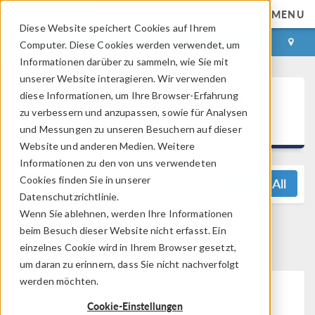
MENU
Diese Website speichert Cookies auf Ihrem
ANMELDEN
KONTAKT
Computer. Diese Cookies werden verwendet, um
Informationen darüber zu sammeln, wie Sie mit
unserer Website interagieren. Wir verwenden
®
diese Informationen, um Ihre Browser-Erfahrung
COMSOL Multiphysics
6.1
zu verbessern und anzupassen, sowie für Analysen
Release Highlights
und Messungen zu unseren Besuchern auf dieser
Website und anderen Medien. Weitere
Informationen zu den von uns verwendeten
Cookies finden Sie in unserer
View All
Datenschutzrichtlinie.
Wenn Sie ablehnen, werden Ihre Informationen
Noch Fragen? Kontaktieren Sie uns:
beim Besuch dieser Website nicht erfasst. Ein
support@comsol.com
einzelnes Cookie wird in Ihrem Browser gesetzt,
um daran zu erinnern, dass Sie nicht nachverfolgt
werden möchten.
LiveLink™
®
for
Inventor
Cookie-Einstellungen