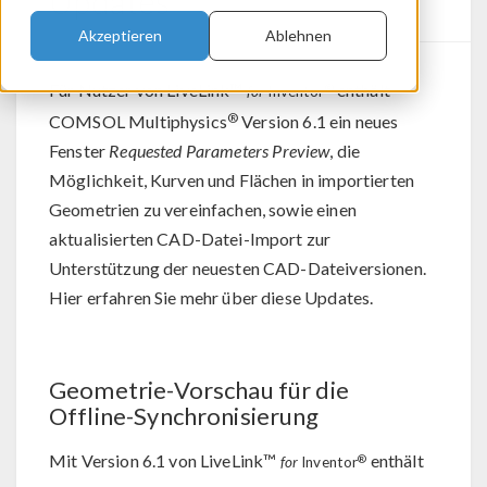
Updates
Akzeptieren
Ablehnen
Für Nutzer von LiveLink™
enthält
®
for
Inventor
®
COMSOL Multiphysics
Version 6.1 ein neues
Fenster
Requested Parameters Preview
, die
Möglichkeit, Kurven und Flächen in importierten
Geometrien zu vereinfachen, sowie einen
aktualisierten CAD-Datei-Import zur
Unterstützung der neuesten CAD-Dateiversionen.
Hier erfahren Sie mehr über diese Updates.
Geometrie-Vorschau für die
Offline-Synchronisierung
Mit Version 6.1 von LiveLink™
enthält
®
for
Inventor